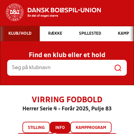
Hvad vil du søge efter?
KLUB/HOLD
RÆKKE
SPILLESTED
KAMP
INDHOLD OG NYHEDER
Find en klub eller et hold
STILLINGER, RESULTATER, KLUBBER OG
HOLD
VIRRING FODBOLD
Herrer Serie 4 - Forår 2025, Pulje 83
STILLING
INFO
KAMPPROGRAM