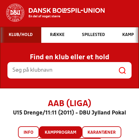
Hvad vil du søge efter?
KLUB/HOLD
RÆKKE
SPILLESTED
KAMP
INDHOLD OG NYHEDER
Find en klub eller et hold
STILLINGER, RESULTATER, KLUBBER OG
HOLD
AAB (LIGA)
U15 Drenge/11:11 (2011) - DBU Jylland Pokal
INFO
KAMPPROGRAM
KARANTÆNER