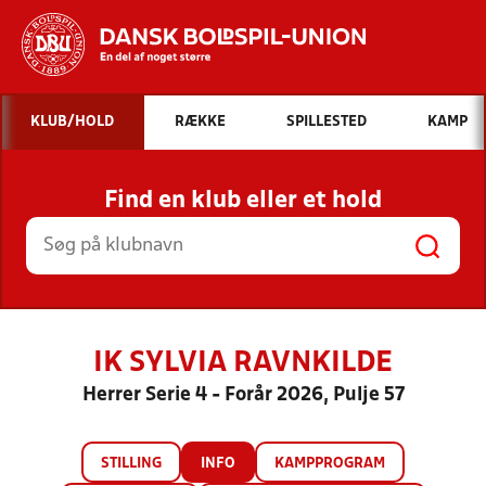
Hvad vil du søge efter?
KLUB/HOLD
RÆKKE
SPILLESTED
KAMP
INDHOLD OG NYHEDER
Find en klub eller et hold
STILLINGER, RESULTATER, KLUBBER OG
HOLD
IK SYLVIA RAVNKILDE
Herrer Serie 4 - Forår 2026, Pulje 57
STILLING
INFO
KAMPPROGRAM