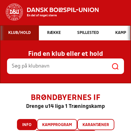
Hvad vil du søge efter?
KLUB/HOLD
RÆKKE
SPILLESTED
KAMP
INDHOLD OG NYHEDER
Find en klub eller et hold
STILLINGER, RESULTATER, KLUBBER OG
HOLD
BRØNDBYERNES IF
Drenge u14 liga 1 Træningskamp
INFO
KAMPPROGRAM
KARANTÆNER