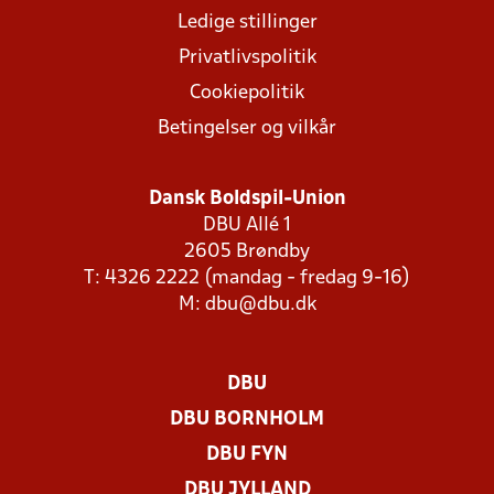
Ledige stillinger
Privatlivspolitik
Cookiepolitik
Betingelser og vilkår
Dansk Boldspil-Union
DBU Allé 1
2605 Brøndby
T: 4326 2222 (mandag - fredag 9-16)
M:
dbu@dbu.dk
DBU
DBU BORNHOLM
DBU FYN
DBU JYLLAND