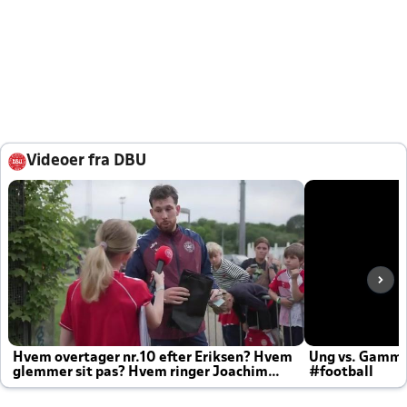
Videoer fra DBU
Hvem overtager nr.10 efter Eriksen? Hvem
Ung vs. Gamm
glemmer sit pas? Hvem ringer Joachim
#football
altid til efter kampe?