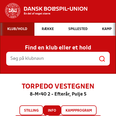
Hvad vil du søge efter?
KLUB/HOLD
RÆKKE
SPILLESTED
KAMP
INDHOLD OG NYHEDER
Find en klub eller et hold
STILLINGER, RESULTATER, KLUBBER OG
HOLD
TORPEDO VESTEGNEN
8-M+40 2 - Efterår, Pulje 5
STILLING
INFO
KAMPPROGRAM