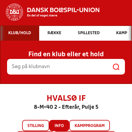
Hvad vil du søge efter?
KLUB/HOLD
RÆKKE
SPILLESTED
KAMP
INDHOLD OG NYHEDER
Find en klub eller et hold
STILLINGER, RESULTATER, KLUBBER OG
HOLD
HVALSØ IF
8-M+40 2 - Efterår, Pulje 5
STILLING
INFO
KAMPPROGRAM