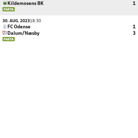
Kildemosens BK
1
30. AUG. 2023
18:30
FC Odense
1
Dalum/Næsby
3