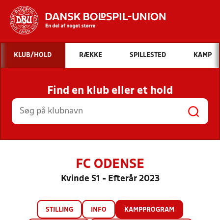
Hvad vil du søge efter?
KLUB/HOLD
RÆKKE
SPILLESTED
KAMP
INDHOLD OG NYHEDER
Find en klub eller et hold
STILLINGER, RESULTATER, KLUBBER OG
HOLD
FC ODENSE
Kvinde S1 - Efterår 2023
STILLING
INFO
KAMPPROGRAM