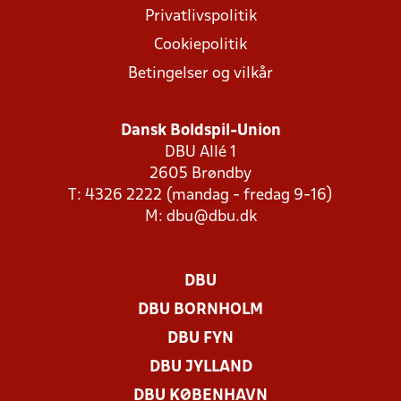
Privatlivspolitik
Cookiepolitik
Betingelser og vilkår
Dansk Boldspil-Union
DBU Allé 1
2605 Brøndby
T: 4326 2222 (mandag - fredag 9-16)
M:
dbu@dbu.dk
DBU
DBU BORNHOLM
DBU FYN
DBU JYLLAND
DBU KØBENHAVN