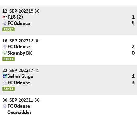
12. SEP. 2023
18:30
F16 (2)
1
FC Odense
4
16. SEP. 2023
12:00
FC Odense
2
Skamby BK
0
22. SEP. 2023
17:45
Søhus Stige
1
FC Odense
3
30. SEP. 2023
11:30
FC Odense
Oversidder