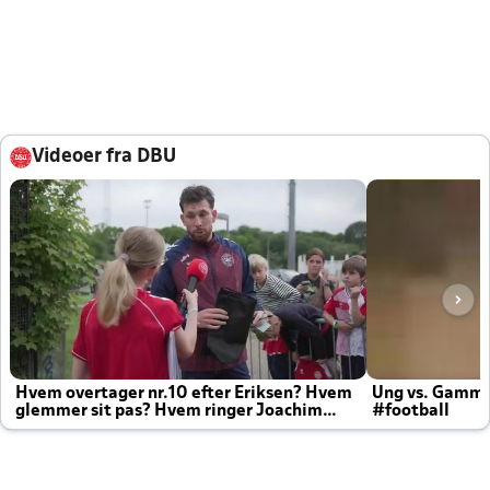
Videoer fra DBU
Hvem overtager nr.10 efter Eriksen? Hvem
Ung vs. Gamm
glemmer sit pas? Hvem ringer Joachim
#football
altid til efter kampe?