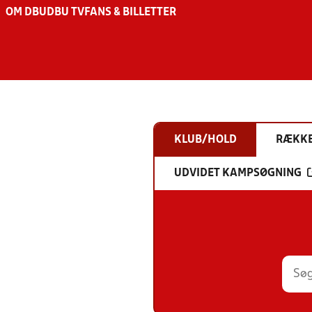
OM DBU
DBU TV
FANS & BILLETTER
KLUB/HOLD
RÆKK
UDVIDET KAMPSØGNING