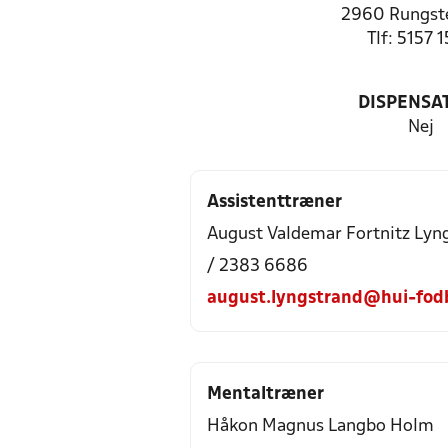
2960 Rungste
Tlf: 5157 
DISPENSA
Nej
Assistenttræner
August Valdemar Fortnitz Lyn
/ 2383 6686
august.lyngstrand@hui-fod
Mentaltræner
Håkon Magnus Langbo Holm