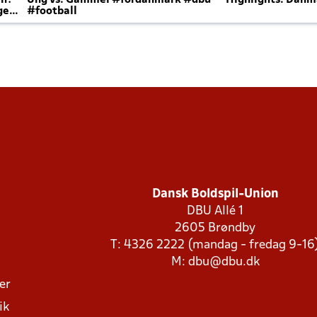
en?
Ung vs. Gammel #fordanmark #dbu
Highlights: Danma
ger
#football
Dansk Boldspil-Union
DBU Allé 1
2605 Brøndby
T: 4326 2222 (mandag - fredag 9-16
M:
dbu@dbu.dk
ger
ik