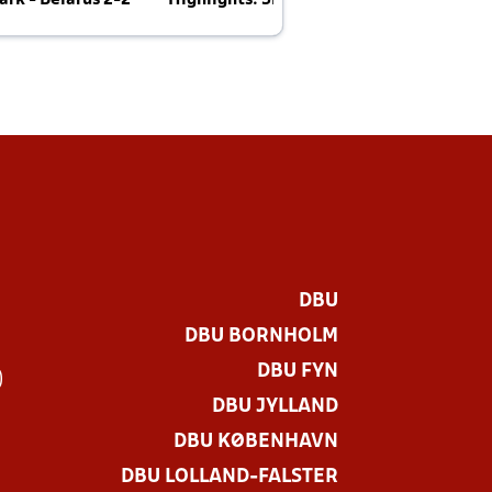
rk - Belarus 2-2
Highlights: Skotland - Danmark 4-2
J
E
DBU
DBU BORNHOLM
DBU FYN
)
DBU JYLLAND
DBU KØBENHAVN
DBU LOLLAND-FALSTER