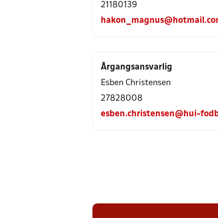
21180139
hakon_magnus@hotmail.c
Årgangsansvarlig
Esben Christensen
27828008
esben.christensen@hui-fodb