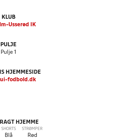
KLUB
lm-Usserød IK
PULJE
Pulje 1
S HJEMMESIDE
i-fodbold.dk
DRAGT HJEMME
SHORTS
STRØMPER
Blå
Rød