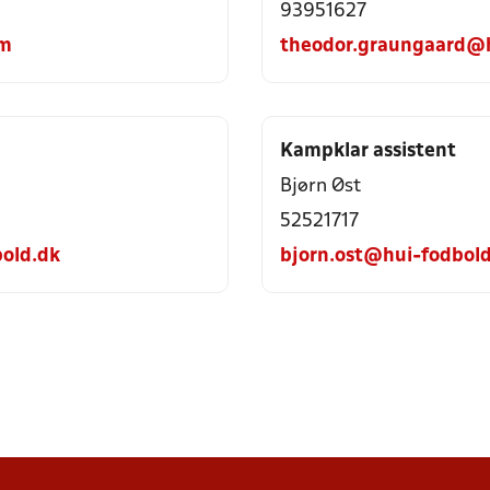
93951627
om
theodor.graungaard@h
Kampklar assistent
Bjørn Øst
52521717
old.dk
bjorn.ost@hui-fodbol