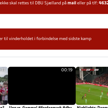
ke skal rettes til DBU Sjælland på
mail
eller på tlf:
463
r til vinderholdet i forbindelse med sidste kamp
:11
00:19