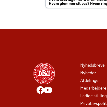
Hvem overtager nr.10 efter Eriks
Hvem glemmer sit pas? Hvem rin
Joachim altid til efter kampe?
Nyhedsbreve
Nyheder
Afdelinger
Medarbejdere
Ledige stillin
Privatlivspolit