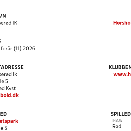
VN
erød IK
Hørsho
E
 forår (11) 2026
TADRESSE
KLUBBEN
erød Ik
www.hu
le 5
d Kyst
bold.dk
TED
SPILLE
TRØJE
ætspark
Rød
le 5