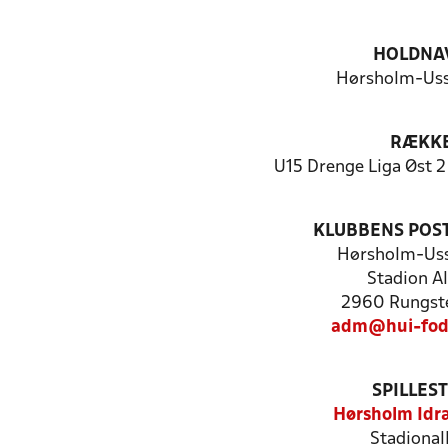
HOLDNA
Hørsholm-Uss
RÆKK
U15 Drenge Liga Øst 2
KLUBBENS POS
Hørsholm-Uss
Stadion Al
2960 Rungste
adm@hui-fod
SPILLES
Hørsholm Idr
Stadional