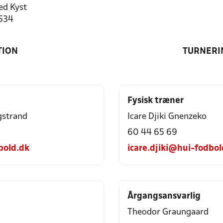
d Kyst
1534
TION
TURNERI
Fysisk træner
gstrand
Icare Djiki Gnenzeko
60 44 65 69
bold.dk
icare.djiki@hui-fodbol
Årgangsansvarlig
Theodor Graungaard