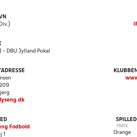
VN
Div.)
I
E
 - DBU Jylland Pokal
TADRESSE
KLUBBEN
nsen
www
 209
jerg
lyseng.dk
TED
SPILLE
TRØJE
eng Fodbold
Orange
j 1