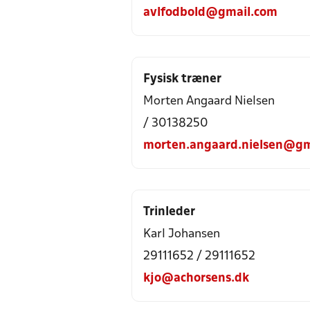
avlfodbold@gmail.com
Fysisk træner
Morten Angaard Nielsen
/ 30138250
morten.angaard.nielsen@gm
Trinleder
Karl Johansen
29111652 / 29111652
kjo@achorsens.dk