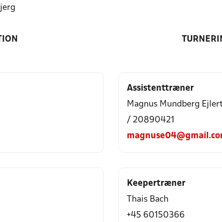
jerg
TION
TURNERI
Assistenttræner
Magnus Mundberg Ejler
/ 20890421
magnuse04@gmail.c
Keepertræner
Thais Bach
+45 60150366