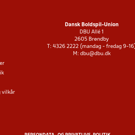
Dansk Boldspil-Union
DBU Allé 1
2605 Brøndby
T: 4326 2222 (mandag - fredag 9-16
M:
dbu@dbu.dk
ger
ik
 vilkår