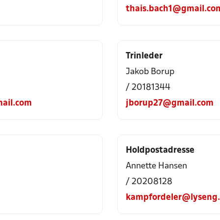
thais.bach1@gmail.co
Trinleder
Jakob Borup
/ 20181344
ail.com
jborup27@gmail.com
Holdpostadresse
Annette Hansen
/ 20208128
kampfordeler@lyseng