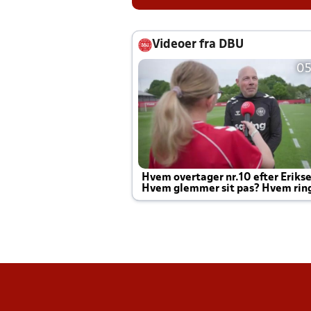
Videoer fra DBU
05
Hvem overtager nr.10 efter Eriks
Hvem glemmer sit pas? Hvem rin
Joachim altid til efter kampe?