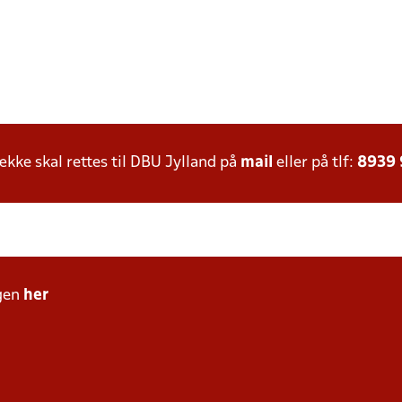
ke skal rettes til DBU Jylland på
mail
eller på tlf:
8939
gen
her