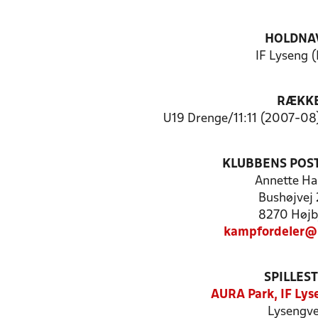
HOLDNA
IF Lyseng (
RÆKK
U19 Drenge/11:11 (2007-08)
KLUBBENS POS
Annette Ha
Bushøjvej
8270 Højb
kampfordeler@
SPILLES
AURA Park, IF Lys
Lysengve