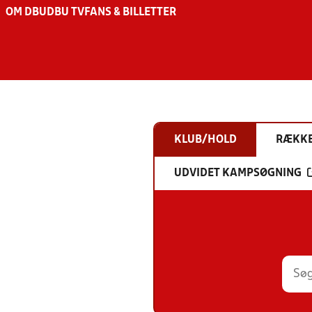
OM DBU
DBU TV
FANS & BILLETTER
KLUB/HOLD
RÆKK
UDVIDET KAMPSØGNING