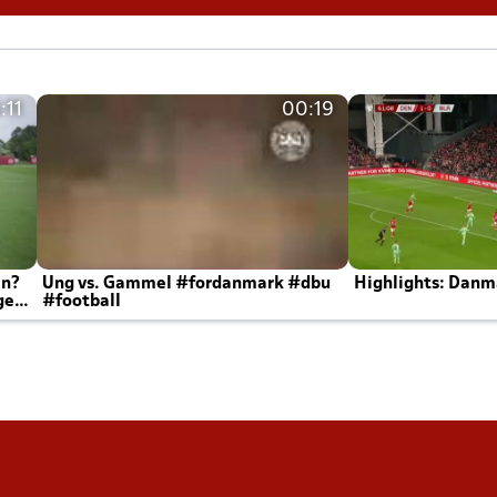
:11
00:19
en?
Ung vs. Gammel #fordanmark #dbu
Highlights: Danma
ger
#football