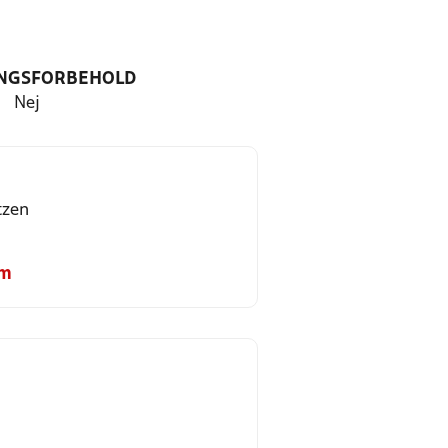
NGSFORBEHOLD
Nej
tzen
om