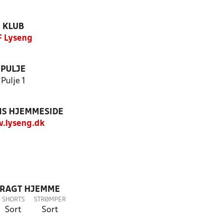
KLUB
F Lyseng
PULJE
Pulje 1
S HJEMMESIDE
.lyseng.dk
DRAGT HJEMME
SHORTS
STRØMPER
Sort
Sort