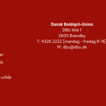
Dansk Boldspil-Union
DBU Allé 1
2605 Brøndby
T: 4326 2222 (mandag - fredag 9-16
M:
dbu@dbu.dk
ger
ik
 vilkår