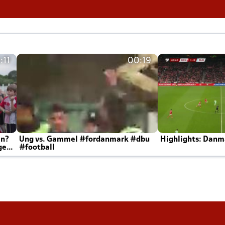
:11
00:19
en?
Ung vs. Gammel #fordanmark #dbu
Highlights: Danma
ger
#football