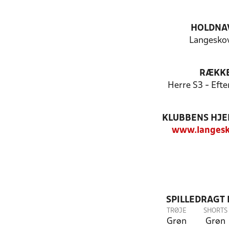
HOLDNA
Langeskov
RÆKK
Herre S3 - Eft
KLUBBENS HJ
www.langesk
SPILLEDRAGT
TRØJE
SHORTS
Grøn
Grøn