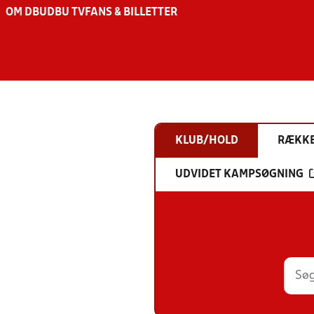
OM DBU
DBU TV
FANS & BILLETTER
KLUB/HOLD
RÆKK
UDVIDET KAMPSØGNING