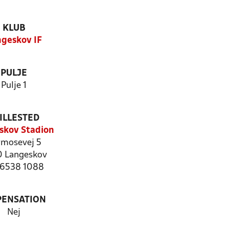
KLUB
geskov IF
PULJE
Pulje 1
ILLESTED
skov Stadion
mosevej 5
 Langeskov
: 6538 1088
PENSATION
Nej