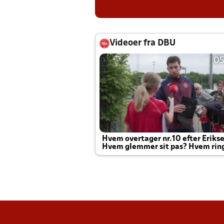
Videoer fra DBU
05
Hvem overtager nr.10 efter Eriks
Hvem glemmer sit pas? Hvem rin
Joachim altid til efter kampe?