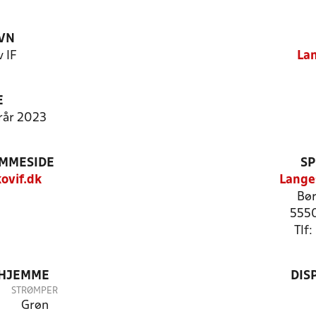
VN
 IF
Lan
E
erår 2023
EMMESIDE
SP
ovif.dk
Lange
Bør
5550
Tlf
 HJEMME
DIS
STRØMPER
Grøn