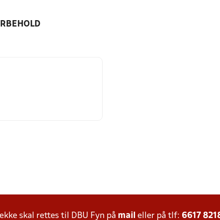
ORBEHOLD
ke skal rettes til DBU Fyn på
mail
eller på tlf:
6617 821