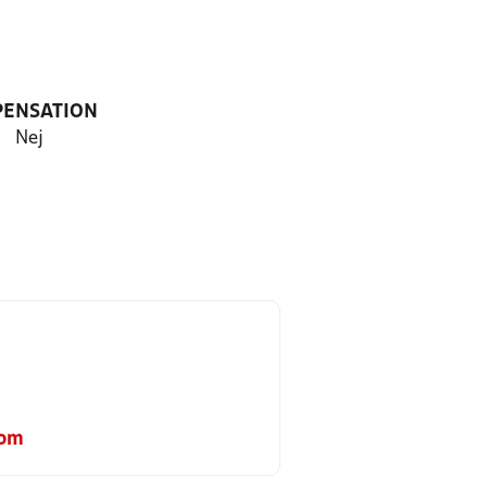
PENSATION
Nej
com