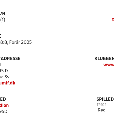
VN
(1)
D
E
 8:8, Forår 2025
TADRESSE
KLUBBEN
f
www.
95 D
se Sv
umif.dk
TED
SPILLE
TRØJE
dion
Rød
 95D