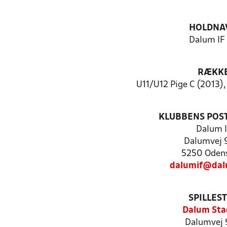
HOLDNA
Dalum IF 
RÆKK
U11/U12 Pige C (2013),
KLUBBENS POS
Dalum I
Dalumvej 
5250 Oden
dalumif@dal
SPILLES
Dalum Sta
Dalumvej