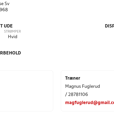
se Sv
2968
T UDE
DIS
STRØMPER
Hvid
ORBEHOLD
Træner
Magnus Fuglerud
/ 28781106
magfuglerud@gmail.