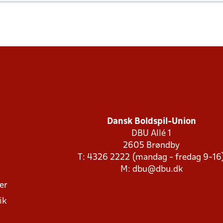
Dansk Boldspil-Union
DBU Allé 1
2605 Brøndby
T: 4326 2222 (mandag - fredag 9-16
M:
dbu@dbu.dk
ger
ik