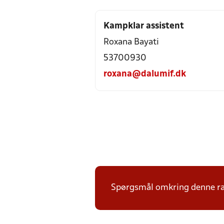
Kampklar assistent
Roxana Bayati
53700930
roxana@dalumif.dk
Spørgsmål omkring denne ræk