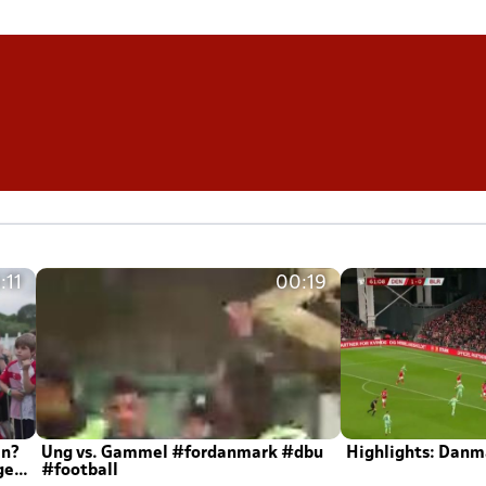
:11
00:19
en?
Ung vs. Gammel #fordanmark #dbu
Highlights: Danma
ger
#football