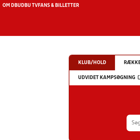
OM DBU
DBU TV
FANS & BILLETTER
KLUB/HOLD
RÆKK
UDVIDET KAMPSØGNING