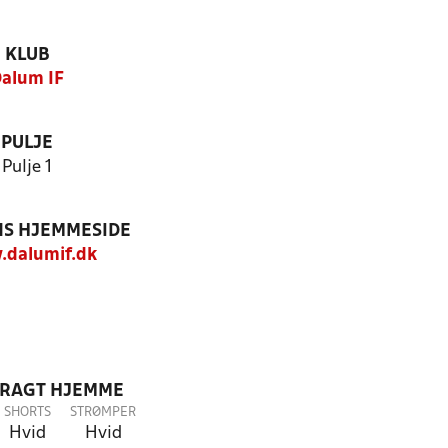
KLUB
alum IF
PULJE
Pulje 1
S HJEMMESIDE
dalumif.dk
DRAGT HJEMME
SHORTS
STRØMPER
Hvid
Hvid