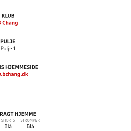
KLUB
B Chang
PULJE
Pulje 1
S HJEMMESIDE
.bchang.dk
DRAGT HJEMME
SHORTS
STRØMPER
Blå
Blå