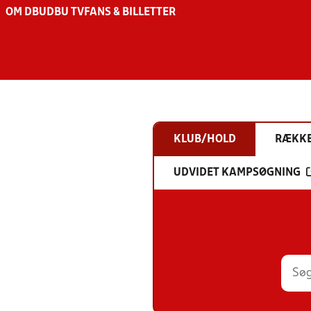
OM DBU
DBU TV
FANS & BILLETTER
KLUB/HOLD
RÆKK
UDVIDET KAMPSØGNING