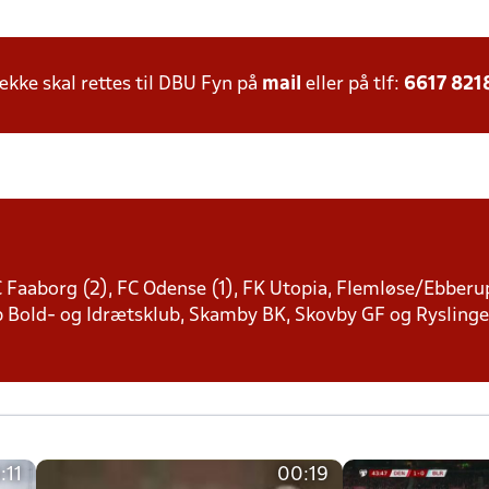
ke skal rettes til DBU Fyn på
mail
eller på tlf:
6617 821
C Faaborg (2), FC Odense (1), FK Utopia, Flemløse/Ebberu
p Bold- og Idrætsklub, Skamby BK, Skovby GF og Ryslinge 
:11
00:19