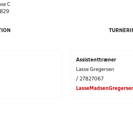
se C
1829
TION
TURNERI
Assistenttræner
Lasse Gregersen
/ 27827067
LasseMadsenGregerse