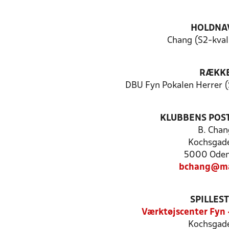
HOLDNA
Chang (S2-kval,
RÆKK
DBU Fyn Pokalen Herrer (
KLUBBENS POS
B. Chan
Kochsgade
5000 Oden
bchang@ma
SPILLES
Værktøjscenter Fyn 
Kochsgade