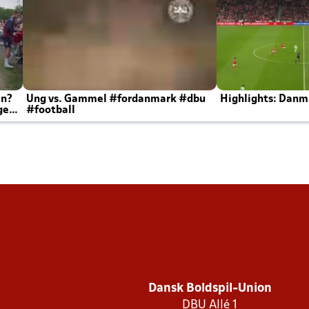
en?
Ung vs. Gammel #fordanmark #dbu
Highlights: Danma
ger
#football
Dansk Boldspil-Union
DBU Allé 1