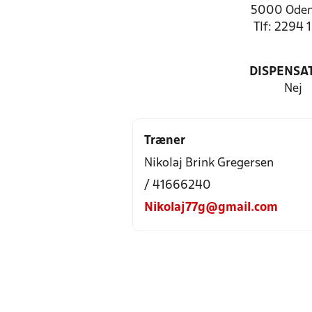
5000 Oden
Tlf: 2294 
DISPENSA
Nej
Træner
Nikolaj Brink Gregersen
/ 41666240
Nikolaj77g@gmail.com