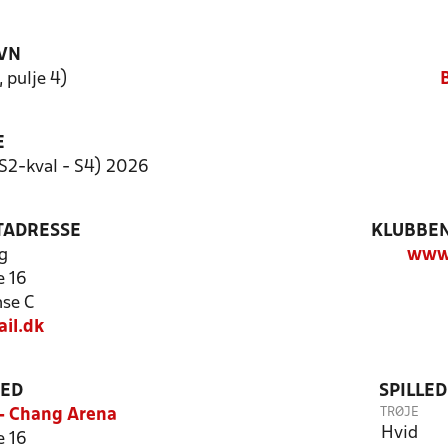
VN
 pulje 4)
E
S2-kval - S4) 2026
TADRESSE
KLUBBEN
g
www
 16
se C
il.dk
TED
SPILLE
TRØJE
- Chang Arena
Hvid
 16