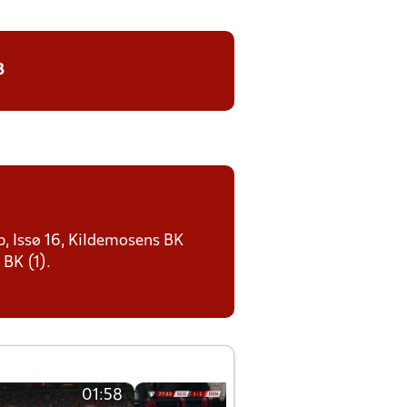
8
p, Issø 16, Kildemosens BK
BK (1).
01:58
01:58