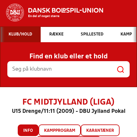
Hvad vil du søge efter?
KLUB/HOLD
RÆKKE
SPILLESTED
KAMP
INDHOLD OG NYHEDER
Find en klub eller et hold
STILLINGER, RESULTATER, KLUBBER OG
HOLD
FC MIDTJYLLAND (LIGA)
U15 Drenge/11:11 (2009) - DBU Jylland Pokal
INFO
KAMPPROGRAM
KARANTÆNER