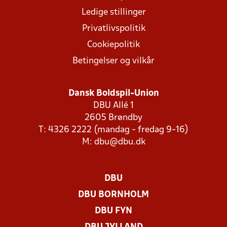
Ledige stillinger
Privatlivspolitik
Cookiepolitik
Betingelser og vilkår
Dansk Boldspil-Union
DBU Allé 1
2605 Brøndby
T: 4326 2222 (mandag - fredag 9-16)
M:
dbu@dbu.dk
DBU
DBU BORNHOLM
DBU FYN