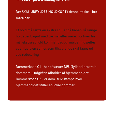
Der SKAL
UDFYLDES HOLDKORT
i denne række -
læs
mere her
!
Et hold må sætte én ekstra spiller på banen, så længe
holdet er bagud med tre mål eller mere. For hver tre
mål ekstra et hold kommer bagud, må der indsættes
yderligere en spiller, som tilsvarende skal tages ud
ved reducering
Dommerkode 01 - her påsætter DBU Jylland neutrale
dommere – udgiften afholdes af hjemmeholdet.
Dommerkode 03 - er døm-selv-kampe hvor
hjemmeholdet stiller en lokal dommer.