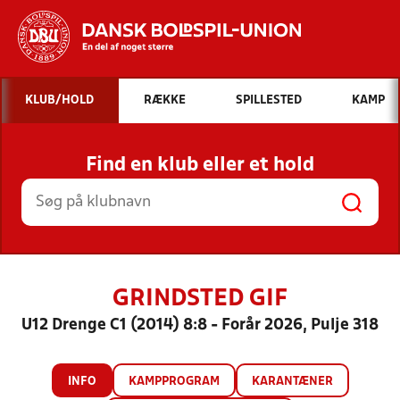
Hvad vil du søge efter?
KLUB/HOLD
RÆKKE
SPILLESTED
KAMP
INDHOLD OG NYHEDER
Find en klub eller et hold
STILLINGER, RESULTATER, KLUBBER OG
HOLD
GRINDSTED GIF
U12 Drenge C1 (2014) 8:8 - Forår 2026, Pulje 318
INFO
KAMPPROGRAM
KARANTÆNER