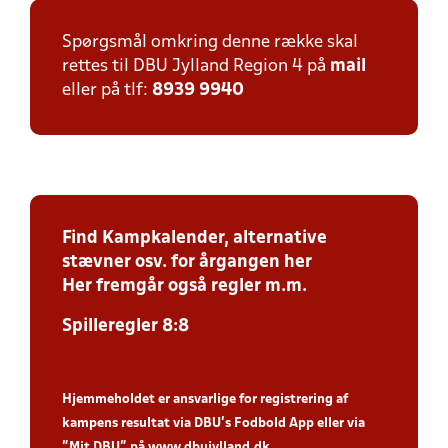
Spørgsmål omkring denne række skal
rettes til DBU Jylland Region 4 på
mail
eller på tlf:
8939 9940
Find Kampkalender, alternative
stævner osv. for årgangen her
Her fremgår også regler m.m.
Spilleregler 8:8
Hjemmeholdet er ansvarlige for registrering af
kampens resultat via DBU’s Fodbold App
eller via
”Mit DBU” på
www.dbujylland.dk
.