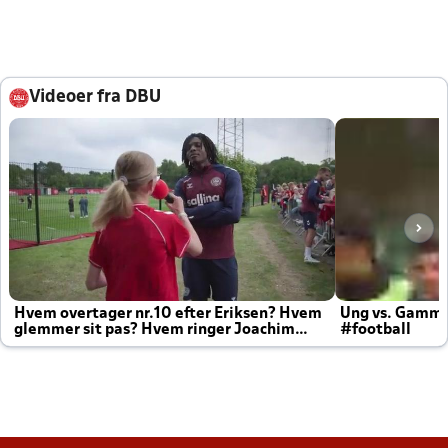
Videoer fra DBU
Hvem overtager nr.10 efter Eriksen? Hvem
Ung vs. Gamm
glemmer sit pas? Hvem ringer Joachim
#football
altid til efter kampe?