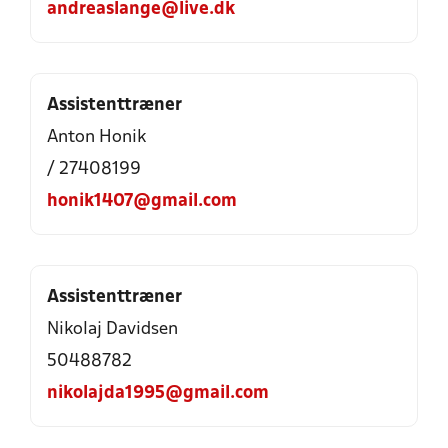
andreaslange@live.dk
Assistenttræner
Anton Honik
/ 27408199
honik1407@gmail.com
Assistenttræner
Nikolaj Davidsen
50488782
nikolajda1995@gmail.com