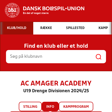
Hvad vil du søge efter?
KLUB/HOLD
RÆKKE
SPILLESTED
KAMP
INDHOLD OG NYHEDER
Find en klub eller et hold
STILLINGER, RESULTATER, KLUBBER OG
HOLD
AC AMAGER ACADEMY
U19 Drenge Divisionen 2024/25
STILLING
INFO
KAMPPROGRAM