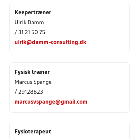
Keepertræner
Ulrik Damm
/ 31 21 50 75
ulrik@damm-consulting.dk
Fysisk træner
Marcus Spange
/ 29128823
marcusvspange@gmail.com
Fysioterapeut