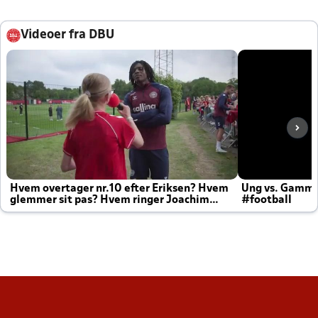
Videoer fra DBU
Hvem overtager nr.10 efter Eriksen? Hvem
Ung vs. Gamm
glemmer sit pas? Hvem ringer Joachim
#football
altid til efter kampe?