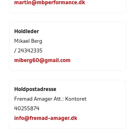
martin@mbperformance.dk
Holdleder
Mikael Berg
/ 24342335
miberg60@gmail.com
Holdpostadresse
Fremad Amager Att.: Kontoret
40255874
info@fremad-amager.dk