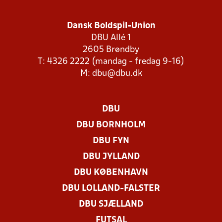
Dansk Boldspil-Union
DBU Allé 1
2605 Brøndby
T: 4326 2222 (mandag - fredag 9-16)
M:
dbu@dbu.dk
DBU
DBU BORNHOLM
DBU FYN
DBU JYLLAND
DBU KØBENHAVN
DBU LOLLAND-FALSTER
DBU SJÆLLAND
FUTSAL