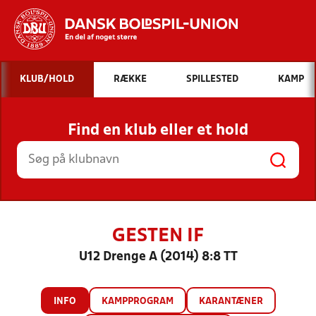
Hvad vil du søge efter?
KLUB/HOLD
RÆKKE
SPILLESTED
KAMP
INDHOLD OG NYHEDER
Find en klub eller et hold
STILLINGER, RESULTATER, KLUBBER OG
HOLD
GESTEN IF
U12 Drenge A (2014) 8:8 TT
INFO
KAMPPROGRAM
KARANTÆNER