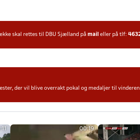
ke skal rettes til DBU Sjælland på
mail
eller på tlf:
463
ter, der vil blive overrakt pokal og medaljer til vinderen 
:11
00:19