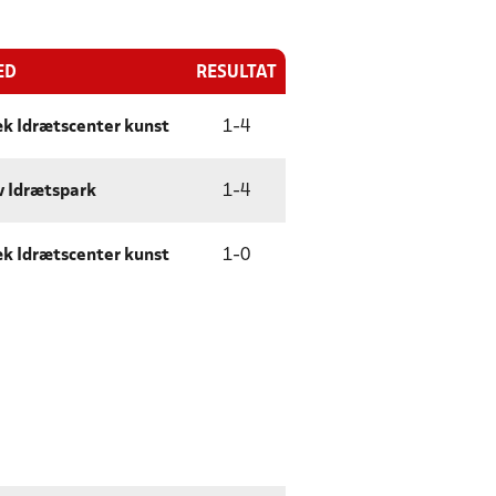
ED
RESULTAT
k Idrætscenter kunst
1
-
4
 Idrætspark
1
-
4
k Idrætscenter kunst
1
-
0