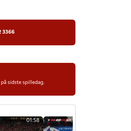
2 3366
på sidste spilledag.
01:58
01:58