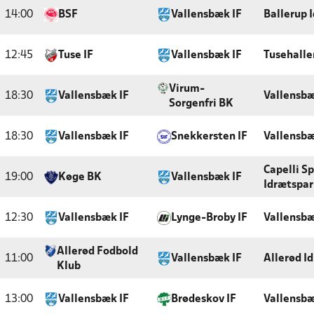
14:00
BSF
Vallensbæk IF
Ballerup 
12:45
Tuse IF
Vallensbæk IF
Tusehalle
Virum-
18:30
Vallensbæk IF
Vallensbæ
Sorgenfri BK
18:30
Vallensbæk IF
Snekkersten IF
Vallensbæ
Capelli S
19:00
Køge BK
Vallensbæk IF
Idrætspar
12:30
Vallensbæk IF
Lynge-Broby IF
Vallensbæ
Allerød Fodbold
11:00
Vallensbæk IF
Allerød I
Klub
13:00
Vallensbæk IF
Brødeskov IF
Vallensbæ