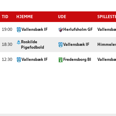
TID
HJEMME
UDE
SPILLEST
19:00
Vallensbæk IF
Herlufsholm GF
Vallensbæ
Roskilde
18:30
Vallensbæk IF
Himmelev
Pigefodbold
12:30
Vallensbæk IF
Fredensborg BI
Vallensbæ