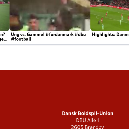
en?
Ung vs. Gammel #fordanmark #dbu
Highlights: Danma
ger
#football
Dansk Boldspil-Union
DBU Allé 1
2605 Brøndby