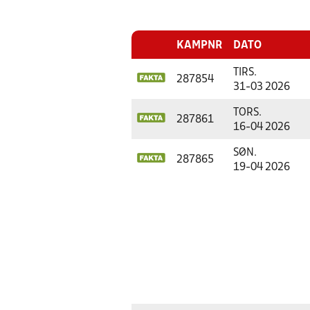
KAMPNR
DATO
TIRS.
287854
31-03 2026
TORS.
287861
16-04 2026
SØN.
287865
19-04 2026