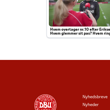
Hvem overtager nr.10 efter Eriks
Hvem glemmer sit pas? Hvem rin
Joachim altid til efter kampe?
Nyhedsbreve
Nyheder