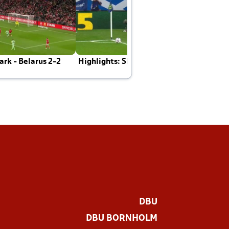
rk - Belarus 2-2
Highlights: Skotland - Danmark 4-2
J
E
DBU
DBU BORNHOLM