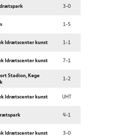
Idrætspark
3
-
0
n
1
-
5
k Idrætscenter kunst
1
-
1
k Idrætscenter kunst
7
-
1
port Stadion, Køge
1
-
2
k
k Idrætscenter kunst
UHT
drætspark
4
-
1
k Idrætscenter kunst
3
-
0