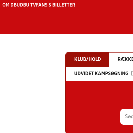
OM DBU
DBU TV
FANS & BILLETTER
KLUB/HOLD
RÆKK
UDVIDET KAMPSØGNING