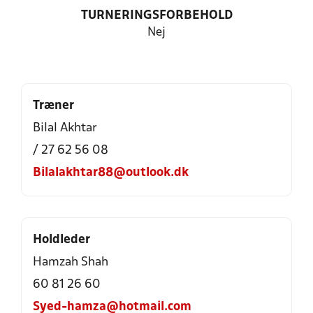
TURNERINGSFORBEHOLD
Nej
Træner
Bilal Akhtar
/ 27 62 56 08
Bilalakhtar88@outlook.dk
Holdleder
Hamzah Shah
60 81 26 60
Syed-hamza@hotmail.com