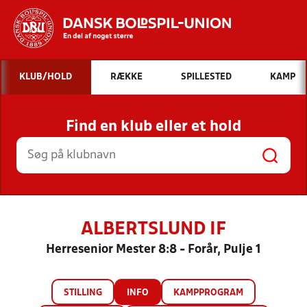
Hvad vil du søge efter?
KLUB/HOLD
RÆKKE
SPILLESTED
KAMP
INDHOLD OG NYHEDER
Find en klub eller et hold
STILLINGER, RESULTATER, KLUBBER OG
HOLD
ALBERTSLUND IF
Herresenior Mester 8:8 - Forår, Pulje 1
STILLING
INFO
KAMPPROGRAM