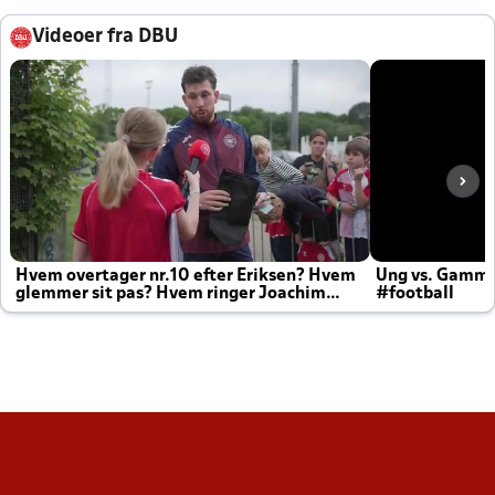
Videoer fra DBU
Hvem overtager nr.10 efter Eriksen? Hvem
Ung vs. Gamm
glemmer sit pas? Hvem ringer Joachim
#football
altid til efter kampe?