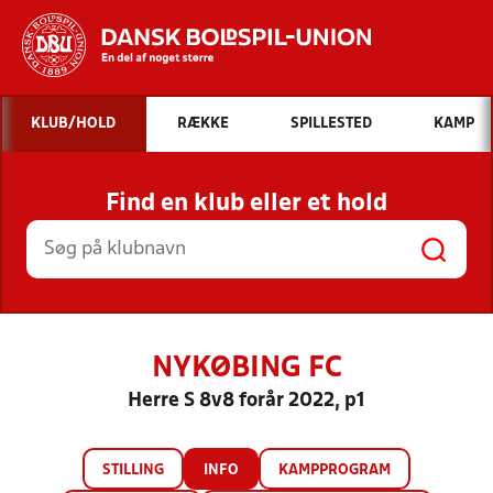
Hvad vil du søge efter?
KLUB/HOLD
RÆKKE
SPILLESTED
KAMP
INDHOLD OG NYHEDER
Find en klub eller et hold
STILLINGER, RESULTATER, KLUBBER OG
HOLD
NYKØBING FC
Herre S 8v8 forår 2022, p1
STILLING
INFO
KAMPPROGRAM