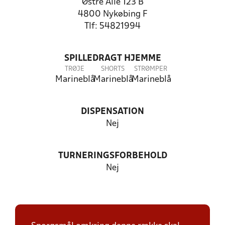
Østre Alle 123 B
4800 Nykøbing F
Tlf: 54821994
SPILLEDRAGT HJEMME
TRØJE
SHORTS
STRØMPER
Marineblå
Marineblå
Marineblå
DISPENSATION
Nej
TURNERINGSFORBEHOLD
Nej