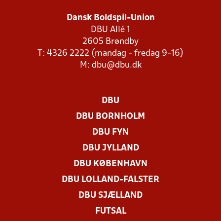
Dansk Boldspil-Union
DBU Allé 1
2605 Brøndby
T: 4326 2222 (mandag - fredag 9-16)
M:
dbu@dbu.dk
DBU
DBU BORNHOLM
DBU FYN
DBU JYLLAND
DBU KØBENHAVN
DBU LOLLAND-FALSTER
DBU SJÆLLAND
FUTSAL