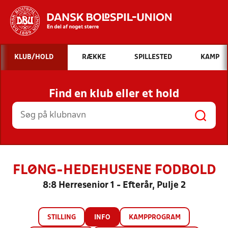
Hvad vil du søge efter?
KLUB/HOLD
RÆKKE
SPILLESTED
KAMP
INDHOLD OG NYHEDER
Find en klub eller et hold
STILLINGER, RESULTATER, KLUBBER OG
HOLD
FLØNG-HEDEHUSENE FODBOLD
8:8 Herresenior 1 - Efterår, Pulje 2
STILLING
INFO
KAMPPROGRAM