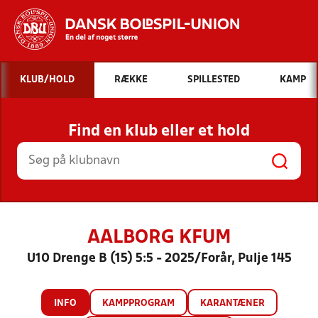
Hvad vil du søge efter?
KLUB/HOLD
RÆKKE
SPILLESTED
KAMP
INDHOLD OG NYHEDER
Find en klub eller et hold
STILLINGER, RESULTATER, KLUBBER OG
HOLD
AALBORG KFUM
U10 Drenge B (15) 5:5 - 2025/Forår, Pulje 145
INFO
KAMPPROGRAM
KARANTÆNER