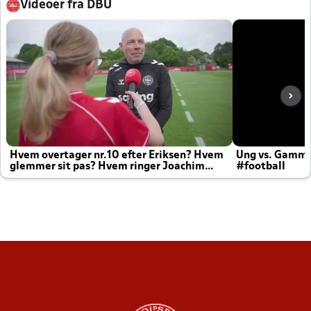
Videoer fra DBU
Hvem overtager nr.10 efter Eriksen? Hvem
Ung vs. Gamm
glemmer sit pas? Hvem ringer Joachim
#football
altid til efter kampe?