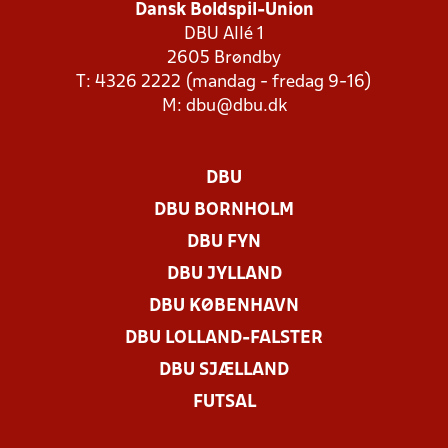
Dansk Boldspil-Union
DBU Allé 1
2605 Brøndby
T: 4326 2222 (mandag - fredag 9-16)
M:
dbu@dbu.dk
DBU
DBU BORNHOLM
DBU FYN
DBU JYLLAND
DBU KØBENHAVN
DBU LOLLAND-FALSTER
DBU SJÆLLAND
FUTSAL