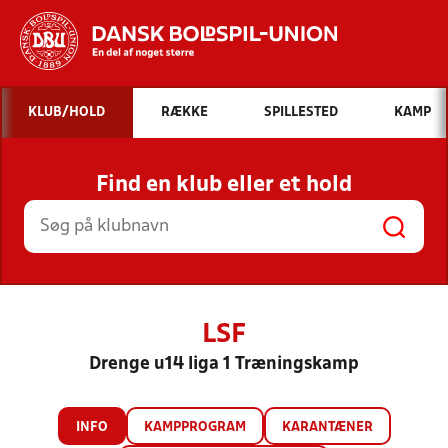
Hvad vil du søge efter?
KLUB/HOLD
RÆKKE
SPILLESTED
KAMP
INDHOLD OG NYHEDER
Find en klub eller et hold
STILLINGER, RESULTATER, KLUBBER OG
HOLD
LSF
Drenge u14 liga 1 Træningskamp
INFO
KAMPPROGRAM
KARANTÆNER