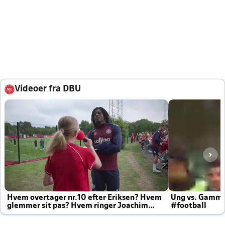
Videoer fra DBU
Hvem overtager nr.10 efter Eriksen? Hvem
Ung vs. Gamm
glemmer sit pas? Hvem ringer Joachim
#football
altid til efter kampe?