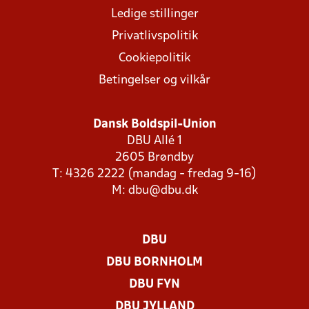
Ledige stillinger
Privatlivspolitik
Cookiepolitik
Betingelser og vilkår
Dansk Boldspil-Union
DBU Allé 1
2605 Brøndby
T: 4326 2222 (mandag - fredag 9-16)
M:
dbu@dbu.dk
DBU
DBU BORNHOLM
DBU FYN
DBU JYLLAND