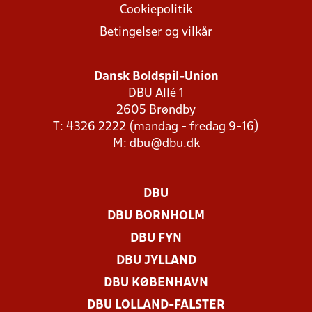
Cookiepolitik
Betingelser og vilkår
Dansk Boldspil-Union
DBU Allé 1
2605 Brøndby
T: 4326 2222 (mandag - fredag 9-16)
M:
dbu@dbu.dk
DBU
DBU BORNHOLM
DBU FYN
DBU JYLLAND
DBU KØBENHAVN
DBU LOLLAND-FALSTER