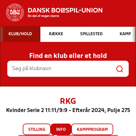
Hvad vil du søge efter?
KLUB/HOLD
RÆKKE
SPILLESTED
KAMP
INDHOLD OG NYHEDER
Find en klub eller et hold
STILLINGER, RESULTATER, KLUBBER OG
HOLD
RKG
Kvinder Serie 2 11:11/9:9 - Efterår 2024, Pulje 275
STILLING
INFO
KAMPPROGRAM