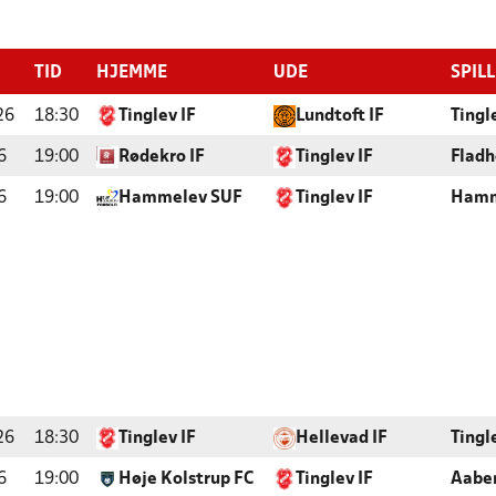
TID
HJEMME
UDE
SPIL
26
18:30
Tinglev IF
Lundtoft IF
Tingl
6
19:00
Rødekro IF
Tinglev IF
Fladh
6
19:00
Hammelev SUF
Tinglev IF
Hamm
26
18:30
Tinglev IF
Hellevad IF
Tingl
6
19:00
Høje Kolstrup FC
Tinglev IF
Aaben