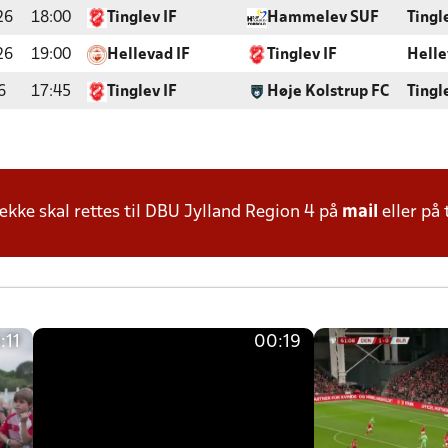
26
18:00
Tinglev IF
Hammelev SUF
Tingl
26
19:00
Hellevad IF
Tinglev IF
Helle
6
17:45
Tinglev IF
Høje Kolstrup FC
Tingl
ke skal rettes til DBU Jylland Region 4 på
mail
eller på 
:11
00:19