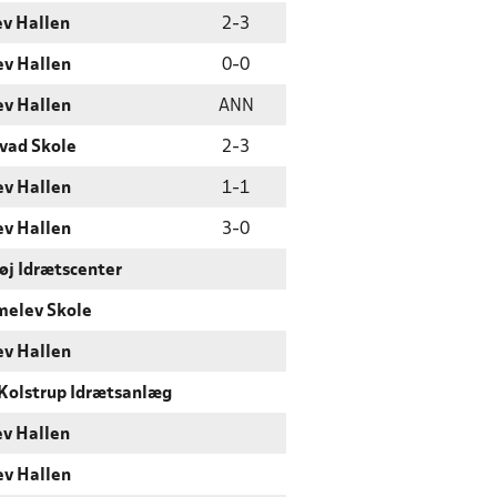
ev Hallen
2
-
3
ev Hallen
0
-
0
ev Hallen
ANN
vad Skole
2
-
3
ev Hallen
1
-
1
ev Hallen
3
-
0
øj Idrætscenter
elev Skole
ev Hallen
Kolstrup Idrætsanlæg
ev Hallen
ev Hallen