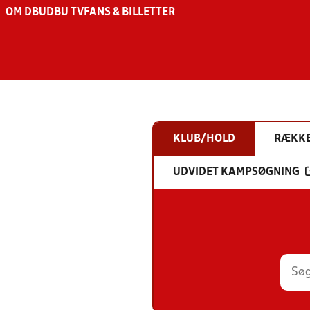
OM DBU
DBU TV
FANS & BILLETTER
KLUB/HOLD
RÆKK
UDVIDET KAMPSØGNING