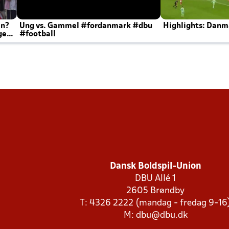
en?
Ung vs. Gammel #fordanmark #dbu
Highlights: Danma
ger
#football
Dansk Boldspil-Union
DBU Allé 1
2605 Brøndby
T: 4326 2222 (mandag - fredag 9-16
M:
dbu@dbu.dk