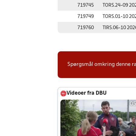
719745
TORS.
24-09 20
719749
TORS.
01-10 20
719760
TIRS.
06-10 202
Spørgsmål omkring denne ræk
Videoer fra DBU
05