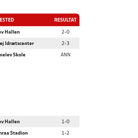
LESTED
RESULTAT
ev Hallen
2
-
0
øj Idrætscenter
2
-
3
elev Skole
ANN
ev Hallen
1
-
0
raa Stadion
1
-
2