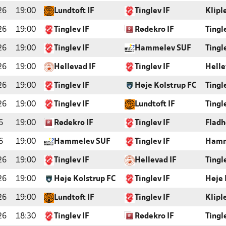
26
19:00
Lundtoft IF
Tinglev IF
Klipl
26
19:00
Tinglev IF
Rødekro IF
Tingl
26
19:00
Tinglev IF
Hammelev SUF
Tingl
26
19:00
Hellevad IF
Tinglev IF
Helle
26
19:00
Tinglev IF
Høje Kolstrup FC
Tingl
26
19:00
Tinglev IF
Lundtoft IF
Tingl
6
19:00
Rødekro IF
Tinglev IF
Fladh
6
19:00
Hammelev SUF
Tinglev IF
Hamm
26
19:00
Tinglev IF
Hellevad IF
Tingl
26
19:00
Høje Kolstrup FC
Tinglev IF
Høje 
26
19:00
Lundtoft IF
Tinglev IF
Klipl
26
18:30
Tinglev IF
Rødekro IF
Tingl