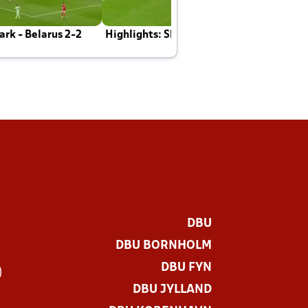
rk - Belarus 2-2
Highlights: Skotland - Danmark 4-2
J
E
DBU
DBU BORNHOLM
DBU FYN
)
DBU JYLLAND