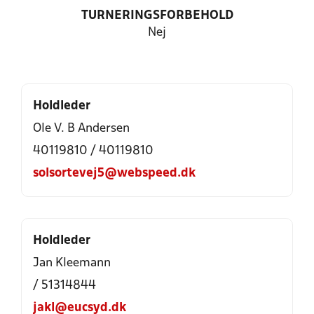
TURNERINGSFORBEHOLD
Nej
Holdleder
Ole V. B Andersen
40119810 / 40119810
solsortevej5@webspeed.dk
Holdleder
Jan Kleemann
/ 51314844
jakl@eucsyd.dk