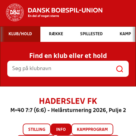
Hvad vil du søge efter?
KLUB/HOLD
RÆKKE
SPILLESTED
KAMP
INDHOLD OG NYHEDER
Find en klub eller et hold
STILLINGER, RESULTATER, KLUBBER OG
HOLD
HADERSLEV FK
M+40 7:7 (6:6) - Helårsturnering 2026, Pulje 2
STILLING
INFO
KAMPPROGRAM