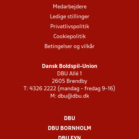
Medarbejdere
Ledige stillinger
Privatlivspolitik
Cookiepolitik
Betingelser og vilkår
Dansk Boldspil-Union
DBU Allé 1
2605 Brøndby
T: 4326 2222 (mandag - fredag 9-16)
M:
dbu@dbu.dk
DBU
DBU BORNHOLM
DBU FYN