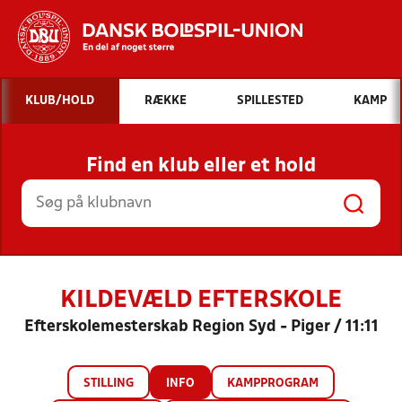
Hvad vil du søge efter?
KLUB/HOLD
RÆKKE
SPILLESTED
KAMP
INDHOLD OG NYHEDER
Find en klub eller et hold
STILLINGER, RESULTATER, KLUBBER OG
HOLD
KILDEVÆLD EFTERSKOLE
Efterskolemesterskab Region Syd - Piger / 11:11
STILLING
INFO
KAMPPROGRAM