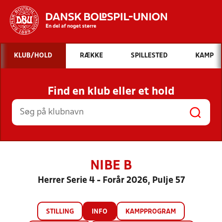
Hvad vil du søge efter?
KLUB/HOLD
RÆKKE
SPILLESTED
KAMP
INDHOLD OG NYHEDER
Find en klub eller et hold
STILLINGER, RESULTATER, KLUBBER OG
HOLD
NIBE B
Herrer Serie 4 - Forår 2026, Pulje 57
STILLING
INFO
KAMPPROGRAM