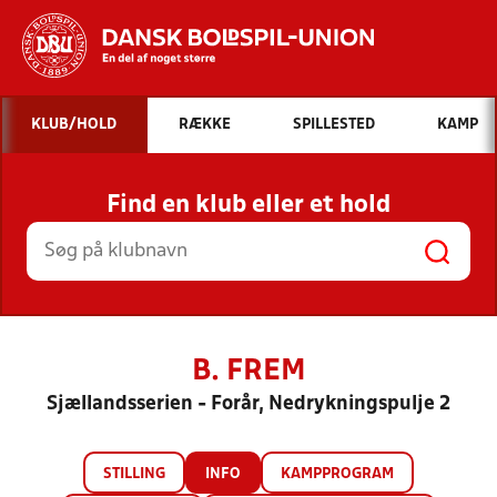
Hvad vil du søge efter?
KLUB/HOLD
RÆKKE
SPILLESTED
KAMP
INDHOLD OG NYHEDER
Find en klub eller et hold
STILLINGER, RESULTATER, KLUBBER OG
HOLD
B. FREM
Sjællandsserien - Forår, Nedrykningspulje 2
STILLING
INFO
KAMPPROGRAM