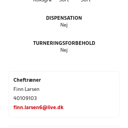
Koksgrå
Sort
Sort
DISPENSATION
Nej
TURNERINGSFORBEHOLD
Nej
Cheftræner
Finn Larsen
40109103
finn.larsen6@live.dk