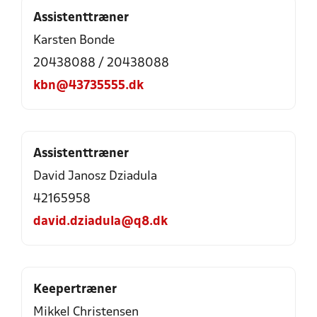
Assistenttræner
Karsten Bonde
20438088 / 20438088
kbn@43735555.dk
Assistenttræner
David Janosz Dziadula
42165958
david.dziadula@q8.dk
Keepertræner
Mikkel Christensen