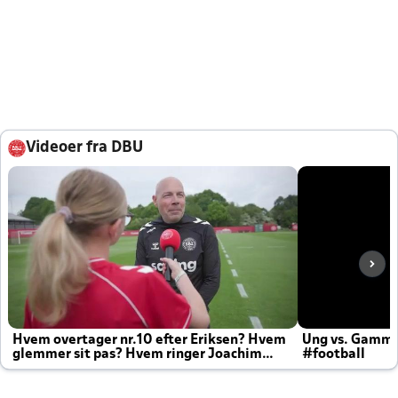
Videoer fra DBU
Hvem overtager nr.10 efter Eriksen? Hvem
Ung vs. Gamm
glemmer sit pas? Hvem ringer Joachim
#football
altid til efter kampe?