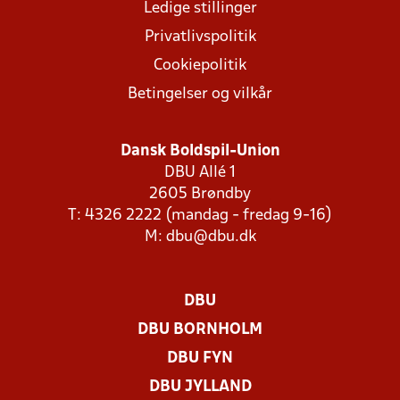
Ledige stillinger
Privatlivspolitik
Cookiepolitik
Betingelser og vilkår
Dansk Boldspil-Union
DBU Allé 1
2605 Brøndby
T: 4326 2222 (mandag - fredag 9-16)
M:
dbu@dbu.dk
DBU
DBU BORNHOLM
DBU FYN
DBU JYLLAND