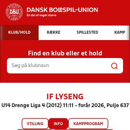
Hvad vil du søge efter?
KLUB/HOLD
RÆKKE
SPILLESTED
KAMP
INDHOLD OG NYHEDER
Find en klub eller et hold
STILLINGER, RESULTATER, KLUBBER OG
HOLD
IF LYSENG
U14 Drenge Liga 4 (2012) 11:11 - forår 2026, Pulje 637
STILLING
INFO
KAMPPROGRAM