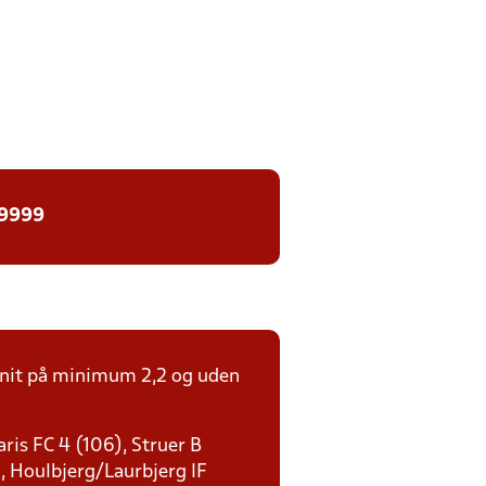
 9999
msnit på minimum 2,2 og uden
ris FC 4 (106), Struer B
), Houlbjerg/Laurbjerg IF