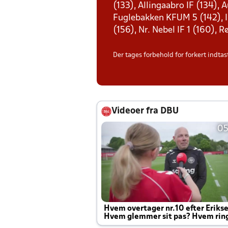
(133), Allingaabro IF (134),
Fuglebakken KFUM 5 (142), IF 
(156), Nr. Nebel IF 1 (160), R
Der tages forbehold for forkert indtast
Videoer fra DBU
05
Hvem overtager nr.10 efter Eriks
Hvem glemmer sit pas? Hvem rin
Joachim altid til efter kampe?