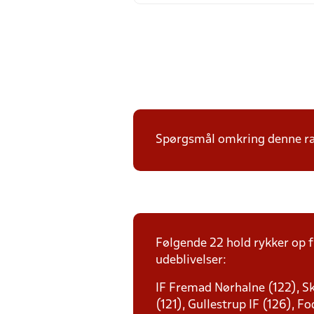
Spørgsmål omkring denne ræk
Følgende 22 hold rykker op f
udeblivelser:
IF Fremad Nørhalne (122), Sk
(121), Gullestrup IF (126), 