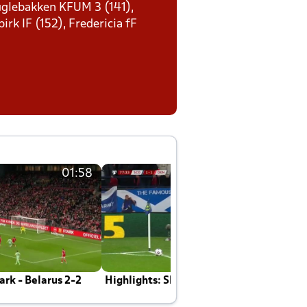
Fuglebakken KFUM 3 (141),
rk IF (152), Fredericia fF
01:58
01:58
rk - Belarus 2-2
Highlights: Skotland - Danmark 4-2
J
E