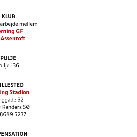
KLUB
arbejde mellem
rning GF
 Assentoft
PULJE
ulje 136
ILLESTED
ing Stadion
nggade 52
 Randers SØ
: 8649 5237
PENSATION