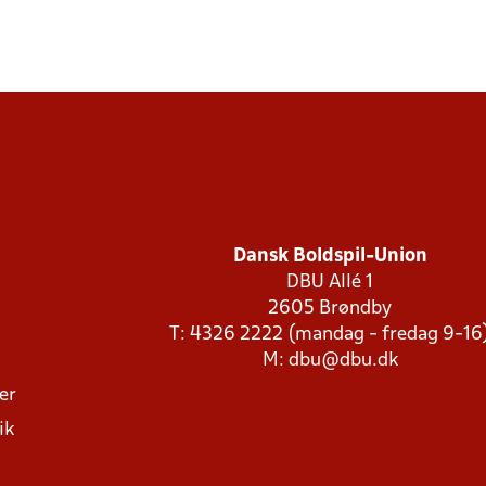
Dansk Boldspil-Union
DBU Allé 1
2605 Brøndby
T: 4326 2222 (mandag - fredag 9-16
M:
dbu@dbu.dk
ger
ik