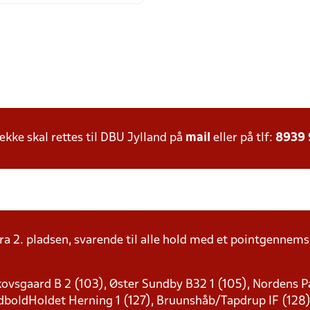
ke skal rettes til DBU Jylland på
mail
eller på tlf:
8939
ra 2. pladsen, svarende til alle hold med et pointgenne
ovsgaard B 2 (103), Øster Sundby B32 1 (105), Nordens Pa
FodboldHoldet Herning 1 (127), Bruunshåb/Tapdrup IF (128