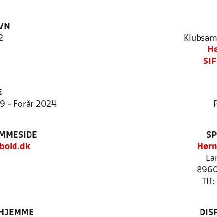
VN
2
Klubsam
Hø
SIF
E
9:9 - Forår 2024
P
EMMESIDE
SP
bold.dk
Hørn
La
8960
Tlf
 HJEMME
DIS