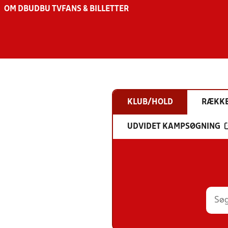
OM DBU
DBU TV
FANS & BILLETTER
KLUB/HOLD
RÆKK
UDVIDET KAMPSØGNING