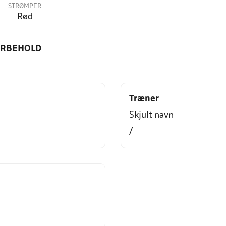
STRØMPER
Rød
ORBEHOLD
Træner
Skjult navn
/