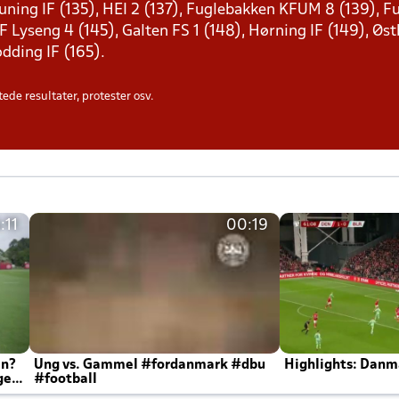
 Auning IF (135), HEI 2 (137), Fuglebakken KFUM 8 (139), 
Lyseng 4 (145), Galten FS 1 (148), Hørning IF (149), Østbi
ødding IF (165).
ede resultater, protester osv.
:11
00:19
en?
Ung vs. Gammel #fordanmark #dbu
Highlights: Danma
ger
#football