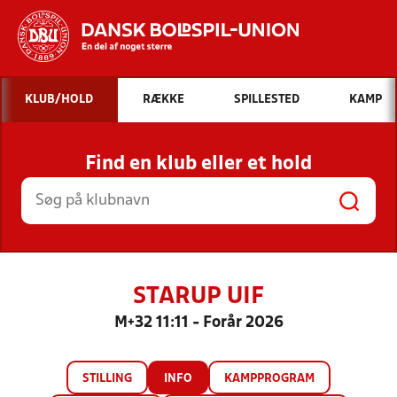
Hvad vil du søge efter?
KLUB/HOLD
RÆKKE
SPILLESTED
KAMP
INDHOLD OG NYHEDER
Find en klub eller et hold
STILLINGER, RESULTATER, KLUBBER OG
HOLD
STARUP UIF
M+32 11:11 - Forår 2026
STILLING
INFO
KAMPPROGRAM