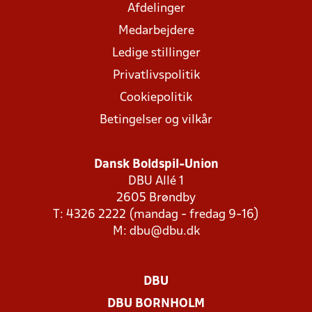
Afdelinger
Medarbejdere
Ledige stillinger
Privatlivspolitik
Cookiepolitik
Betingelser og vilkår
Dansk Boldspil-Union
DBU Allé 1
2605 Brøndby
T: 4326 2222 (mandag - fredag 9-16)
M:
dbu@dbu.dk
DBU
DBU BORNHOLM