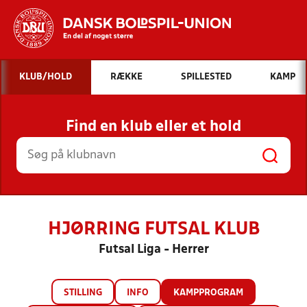
Hvad vil du søge efter?
KLUB/HOLD
RÆKKE
SPILLESTED
KAMP
INDHOLD OG NYHEDER
Find en klub eller et hold
STILLINGER, RESULTATER, KLUBBER OG
HOLD
HJØRRING FUTSAL KLUB
Futsal Liga - Herrer
STILLING
INFO
KAMPPROGRAM