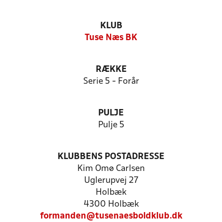
KLUB
Tuse Næs BK
RÆKKE
Serie 5 - Forår
PULJE
Pulje 5
KLUBBENS POSTADRESSE
Kim Omø Carlsen
Uglerupvej 27
Holbæk
4300 Holbæk
formanden@tusenaesboldklub.dk