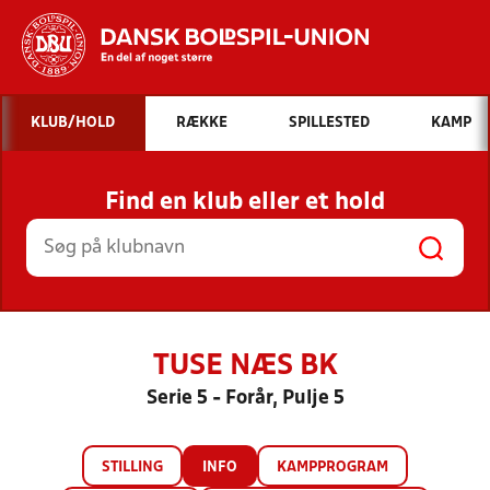
Hvad vil du søge efter?
KLUB/HOLD
RÆKKE
SPILLESTED
KAMP
INDHOLD OG NYHEDER
Find en klub eller et hold
STILLINGER, RESULTATER, KLUBBER OG
HOLD
TUSE NÆS BK
Serie 5 - Forår, Pulje 5
STILLING
INFO
KAMPPROGRAM