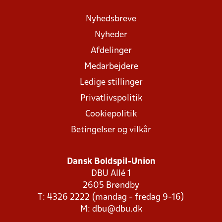
Nyhedsbreve
Nyheder
Afdelinger
Medarbejdere
Ledige stillinger
Privatlivspolitik
Cookiepolitik
Betingelser og vilkår
Dansk Boldspil-Union
DBU Allé 1
2605 Brøndby
T: 4326 2222 (mandag - fredag 9-16)
M:
dbu@dbu.dk