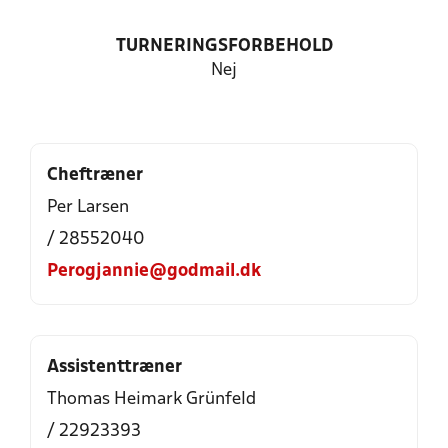
TURNERINGSFORBEHOLD
Nej
Cheftræner
Per Larsen
/ 28552040
Perogjannie@godmail.dk
Assistenttræner
Thomas Heimark Grünfeld
/ 22923393