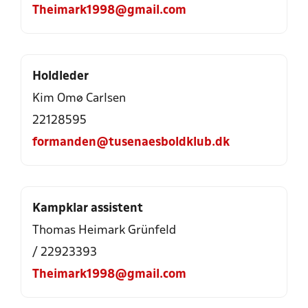
Theimark1998@gmail.com
Holdleder
Kim Omø Carlsen
22128595
formanden@tusenaesboldklub.dk
Kampklar assistent
Thomas Heimark Grünfeld
/ 22923393
Theimark1998@gmail.com