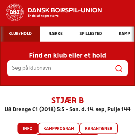
Hvad vil du søge efter?
KLUB/HOLD
RÆKKE
SPILLESTED
KAMP
INDHOLD OG NYHEDER
Find en klub eller et hold
STILLINGER, RESULTATER, KLUBBER OG
HOLD
STJÆR B
U8 Drenge C1 (2018) 5:5 - Søn. d. 14. sep, Pulje 144
INFO
KAMPPROGRAM
KARANTÆNER