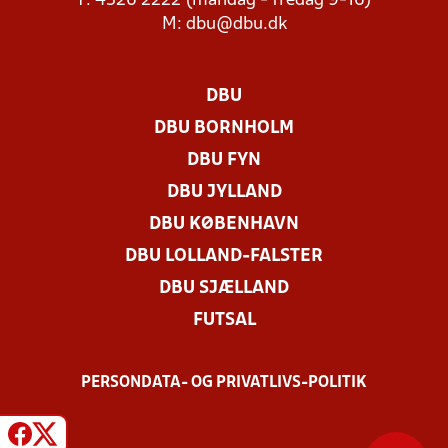
T: 4326 2222 (mandag - fredag 9-16)
M:
dbu@dbu.dk
DBU
DBU BORNHOLM
DBU FYN
DBU JYLLAND
DBU KØBENHAVN
DBU LOLLAND-FALSTER
DBU SJÆLLAND
FUTSAL
PERSONDATA- OG PRIVATLIVS-POLITIK