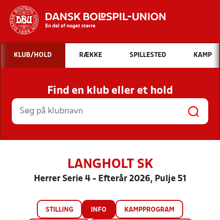
Hvad vil du søge efter?
KLUB/HOLD
RÆKKE
SPILLESTED
KAMP
INDHOLD OG NYHEDER
Find en klub eller et hold
STILLINGER, RESULTATER, KLUBBER OG
HOLD
LANGHOLT SK
Herrer Serie 4 - Efterår 2026, Pulje 51
STILLING
INFO
KAMPPROGRAM