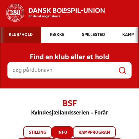
Hvad vil du søge efter?
KLUB/HOLD
RÆKKE
SPILLESTED
KAMP
INDHOLD OG NYHEDER
Find en klub eller et hold
STILLINGER, RESULTATER, KLUBBER OG
HOLD
BSF
Kvindesjællandsserien - Forår
STILLING
INFO
KAMPPROGRAM