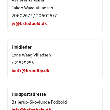
Assistenttræner
Jakob Waag Villadsen
20602677 / 20602677
jv@bsfodbold.dk
Holdleder
Lone Waag Villadsen
/ 21629255
lonfr@brondby.dk
Holdpostadresse
Ballerup-Skovlunde Fodbold