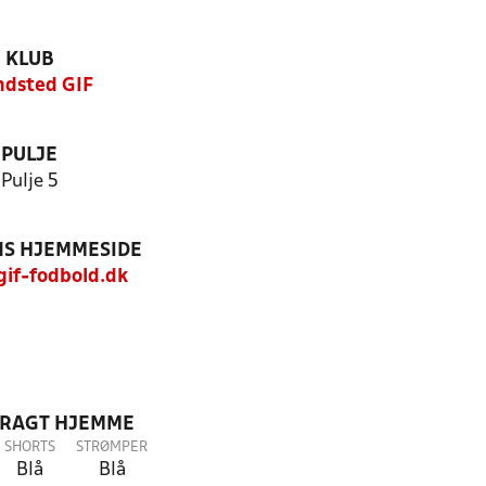
KLUB
ndsted GIF
PULJE
Pulje 5
S HJEMMESIDE
if-fodbold.dk
DRAGT HJEMME
SHORTS
STRØMPER
Blå
Blå