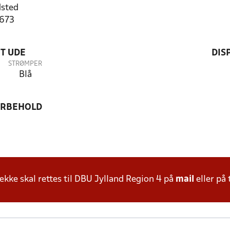
sted
1673
T UDE
DIS
STRØMPER
Blå
ORBEHOLD
ke skal rettes til DBU Jylland Region 4 på
mail
eller på 