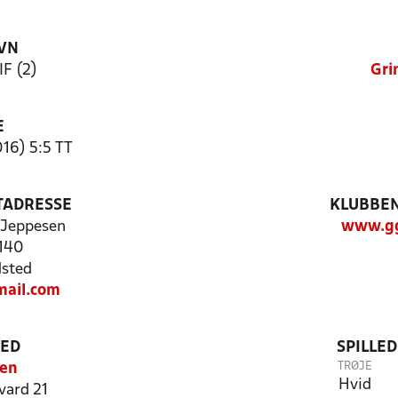
VN
IF (2)
Gri
E
16) 5:5 TT
TADRESSE
KLUBBEN
 Jeppesen
www.gg
 140
sted
mail.com
TED
SPILLE
TRØJE
len
Hvid
vard 21