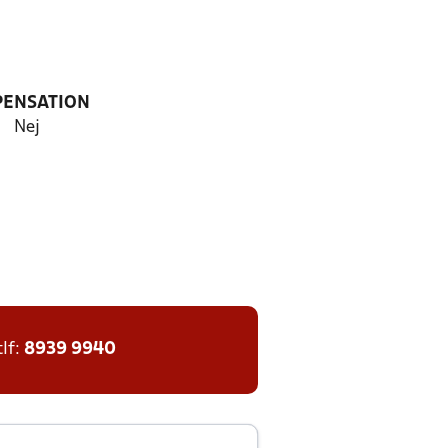
PENSATION
Nej
tlf:
8939 9940