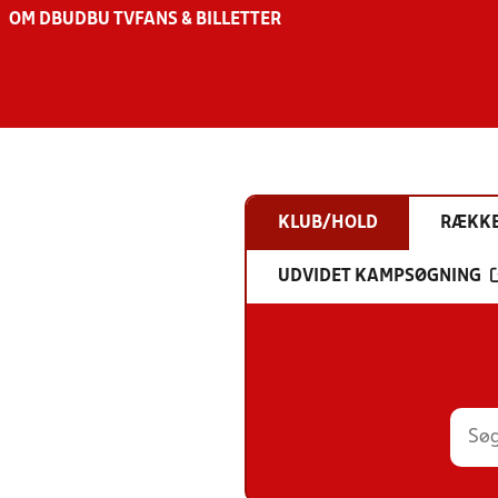
OM DBU
DBU TV
FANS & BILLETTER
KLUB/HOLD
RÆKK
UDVIDET KAMPSØGNING