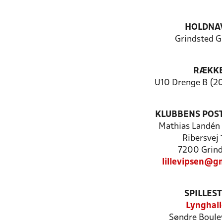
HOLDNA
Grindsted G
RÆKK
U10 Drenge B (20
KLUBBENS POS
Mathias Landén
Ribersvej
7200 Grind
lillevipsen@g
SPILLES
Lynghal
Søndre Boule