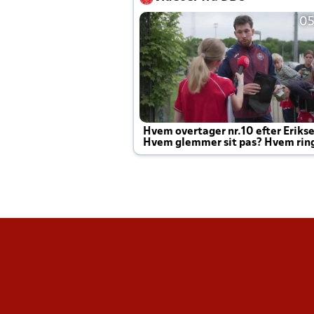
05
Hvem overtager nr.10 efter Eriks
Hvem glemmer sit pas? Hvem rin
Joachim altid til efter kampe?