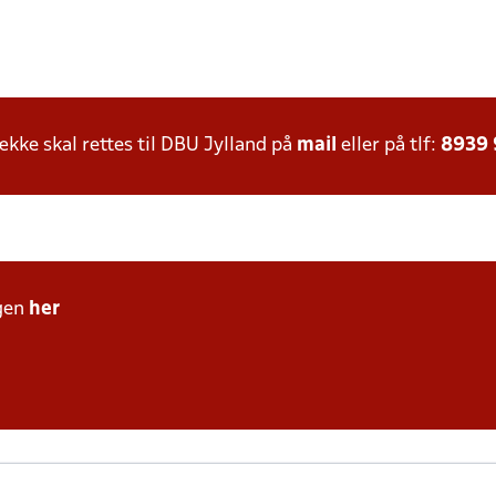
ke skal rettes til DBU Jylland på
mail
eller på tlf:
8939
gen
her