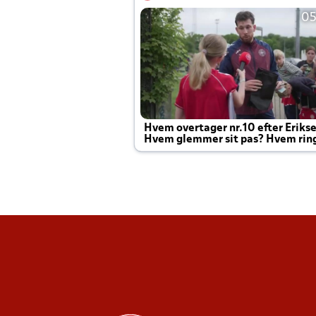
05
Hvem overtager nr.10 efter Eriks
Hvem glemmer sit pas? Hvem rin
Joachim altid til efter kampe?