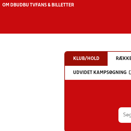
OM DBU
DBU TV
FANS & BILLETTER
KLUB/HOLD
RÆKK
UDVIDET KAMPSØGNING