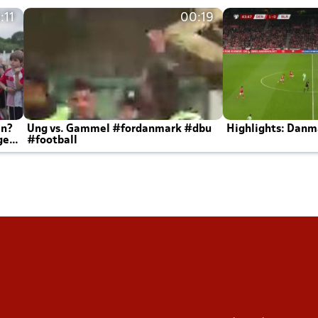
:11
00:19
en?
Ung vs. Gammel #fordanmark #dbu
Highlights: Danma
ger
#football