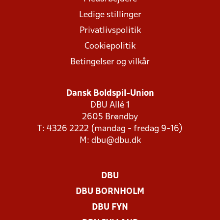
Ledige stillinger
Privatlivspolitik
Cookiepolitik
Betingelser og vilkår
Dansk Boldspil-Union
DBU Allé 1
2605 Brøndby
T: 4326 2222 (mandag - fredag 9-16)
M:
dbu@dbu.dk
DBU
DBU BORNHOLM
DBU FYN