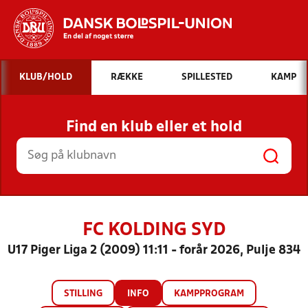
Hvad vil du søge efter?
KLUB/HOLD
RÆKKE
SPILLESTED
KAMP
INDHOLD OG NYHEDER
Find en klub eller et hold
STILLINGER, RESULTATER, KLUBBER OG
HOLD
FC KOLDING SYD
U17 Piger Liga 2 (2009) 11:11 - forår 2026, Pulje 834
STILLING
INFO
KAMPPROGRAM