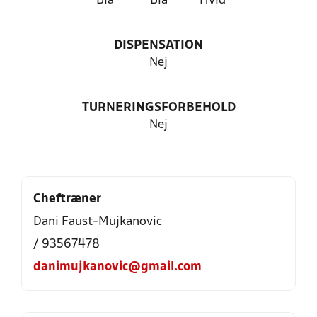
Blå
Blå
Hvid
DISPENSATION
Nej
TURNERINGSFORBEHOLD
Nej
Cheftræner
Dani Faust-Mujkanovic
/ 93567478
danimujkanovic@gmail.com