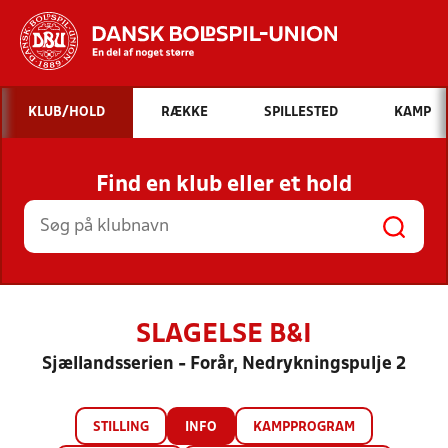
Hvad vil du søge efter?
KLUB/HOLD
RÆKKE
SPILLESTED
KAMP
INDHOLD OG NYHEDER
Find en klub eller et hold
STILLINGER, RESULTATER, KLUBBER OG
HOLD
SLAGELSE B&I
Sjællandsserien - Forår, Nedrykningspulje 2
STILLING
INFO
KAMPPROGRAM