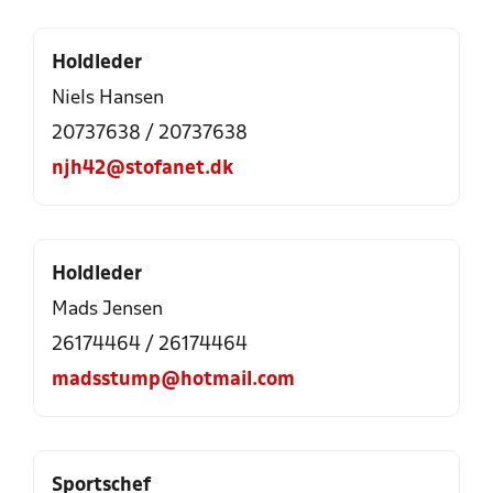
Holdleder
Niels Hansen
20737638 / 20737638
njh42@stofanet.dk
Holdleder
Mads Jensen
26174464 / 26174464
madsstump@hotmail.com
Sportschef