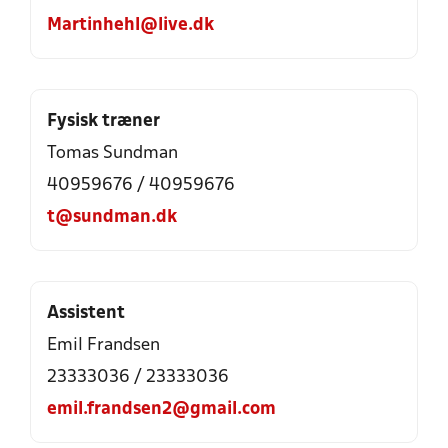
Martinhehl@live.dk
Fysisk træner
Tomas Sundman
40959676 / 40959676
t@sundman.dk
Assistent
Emil Frandsen
23333036 / 23333036
emil.frandsen2@gmail.com