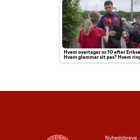
05
Hvem overtager nr.10 efter Eriks
Hvem glemmer sit pas? Hvem rin
Joachim altid til efter kampe?
Nyhedsbreve