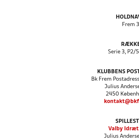
HOLDNA
Frem 
RÆKK
Serie 3, P2/
KLUBBENS POS
Bk Frem Postadres
Julius Anders
2450 Københ
kontakt@bkf
SPILLES
Valby Idræt
Julius Anderse