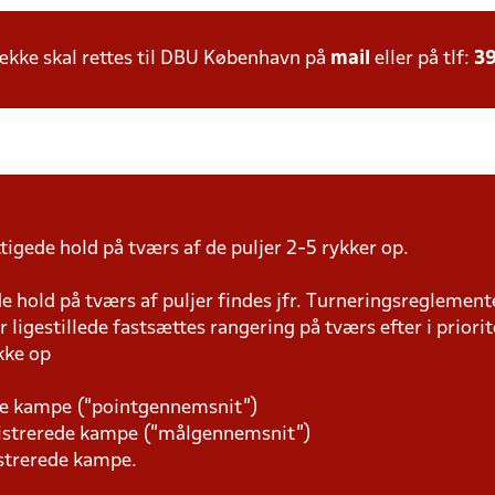
kke skal rettes til DBU København på
mail
eller på tlf:
39
igede hold på tværs af de puljer 2-5 rykker op.
 hold på tværs af puljer findes jfr. Turneringsreglemente
r ligestillede fastsættes rangering på tværs efter i priori
kke op
ede kampe (”pointgennemsnit”)
gistrerede kampe (”målgennemsnit”)
istrerede kampe.