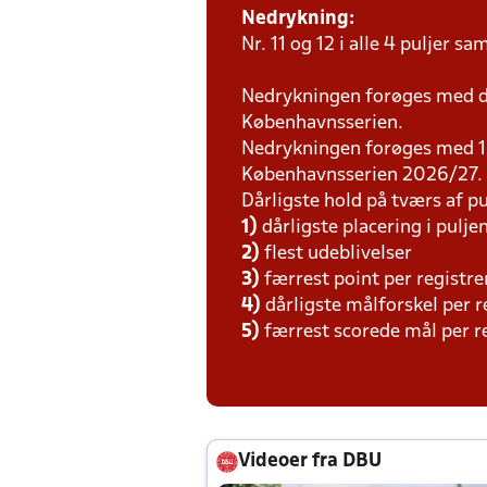
Nedrykning:
Nr. 11 og 12 i alle 4 puljer sa
Nedrykningen forøges med de
Københavnsserien.
Nedrykningen forøges med 1 ho
Københavnsserien 2026/27.
Dårligste hold på tværs af pu
1)
dårligste placering i pulje
2)
flest udeblivelser
3)
færrest point per regist
4)
dårligste målforskel per
5)
færrest scorede mål per r
Videoer fra DBU