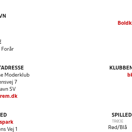
VN
3
Boldk
E
5 Forår
TADRESSE
KLUBBEN
se Moderklub
b
ensvej 7
avn SV
rem.dk
TED
SPILLE
TRØJE
spark
Rød/Blå
ns Vej 1