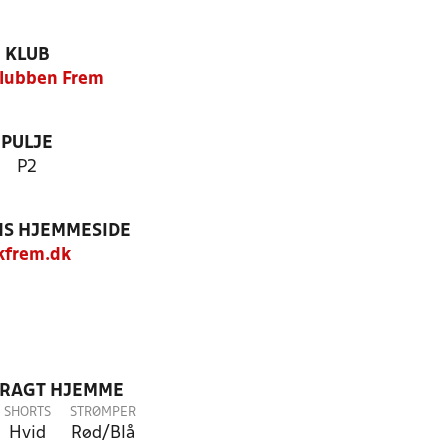
KLUB
lubben Frem
PULJE
P2
S HJEMMESIDE
kfrem.dk
DRAGT HJEMME
SHORTS
STRØMPER
Hvid
Rød/Blå