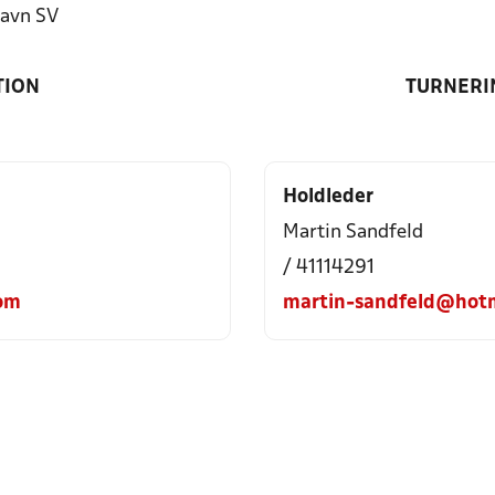
avn SV
TION
TURNERI
Holdleder
Martin Sandfeld
/ 41114291
om
martin-sandfeld@hot