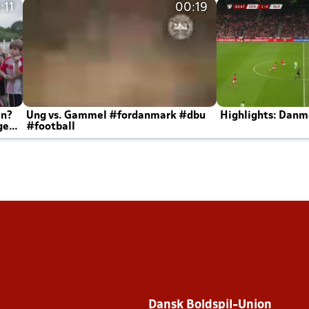
:11
00:19
en?
Ung vs. Gammel #fordanmark #dbu
Highlights: Danma
ger
#football
Dansk Boldspil-Union