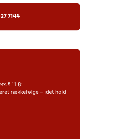
27 7144
ts § 11.8:
teret rækkefølge – idet hold