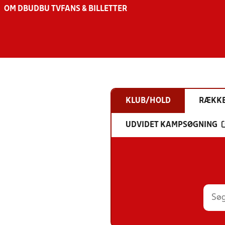
OM DBU
DBU TV
FANS & BILLETTER
KLUB/HOLD
RÆKK
UDVIDET KAMPSØGNING