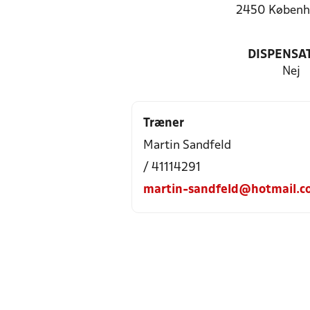
2450 Københ
DISPENSA
Nej
Træner
Martin Sandfeld
/ 41114291
martin-sandfeld@hotmail.c