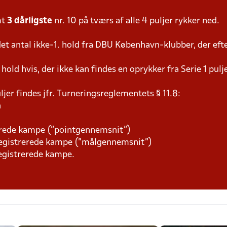
mt
3 dårligste
nr. 10 på tværs af alle 4 puljer rykker ned.
t antal ikke-1. hold fra DBU København-klubber, der efte
ld hvis, der ikke kan findes en oprykker fra Serie 1 pulje
ljer findes jfr. Turneringsreglementets § 11.8:
n
rerede kampe (”pointgennemsnit”)
 registrerede kampe (”målgennemsnit”)
egistrerede kampe.