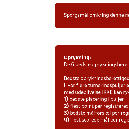
Spørgsmål omkring denne ræ
Oprykning:
De 6 bedste oprykningsberett
Bedste oprykningsberettigede
Hvor flere turneringspuljer e
med udeblivelse IKKE kan ry
1)
bedste placering i puljen
2)
flest point per registrer
3)
bedste målforskel per re
4)
flest scorede mål per reg