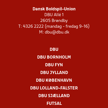
Dansk Boldspil-Union
DBU Allé 1
2605 Brøndby
T: 4326 2222 (mandag - fredag 9-16)
M:
dbu@dbu.dk
DBU
DBU BORNHOLM
DBU FYN
DBU JYLLAND
DBU KØBENHAVN
DBU LOLLAND-FALSTER
DBU SJÆLLAND
FUTSAL