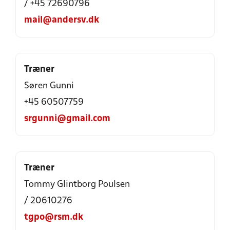
/ +45 72690796
mail@andersv.dk
Træner
Søren Gunni
+45 60507759
srgunni@gmail.com
Træner
Tommy Glintborg Poulsen
/ 20610276
tgpo@rsm.dk