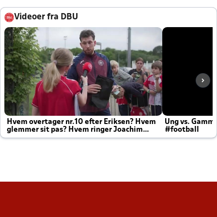
Videoer fra DBU
Hvem overtager nr.10 efter Eriksen? Hvem
Ung vs. Gamm
glemmer sit pas? Hvem ringer Joachim
#football
altid til efter kampe?