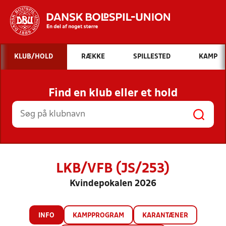
Hvad vil du søge efter?
KLUB/HOLD
RÆKKE
SPILLESTED
KAMP
INDHOLD OG NYHEDER
Find en klub eller et hold
STILLINGER, RESULTATER, KLUBBER OG
HOLD
LKB/VFB (JS/253)
Kvindepokalen 2026
INFO
KAMPPROGRAM
KARANTÆNER