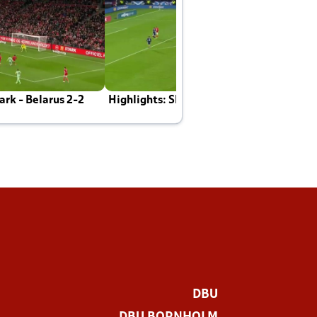
rk - Belarus 2-2
Highlights: Skotland - Danmark 4-2
J
E
DBU