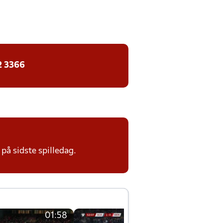
2 3366
på sidste spilledag.
01:58
01:58