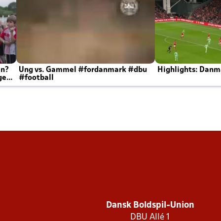
en?
Ung vs. Gammel #fordanmark #dbu
Highlights: Danma
ger
#football
Dansk Boldspil-Union
DBU Allé 1