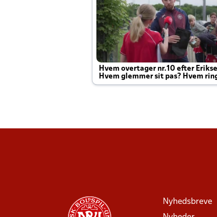
Hvem overtager nr.10 efter Eriks
Hvem glemmer sit pas? Hvem rin
Joachim altid til efter kampe?
Nyhedsbreve