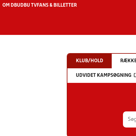
OM DBU
DBU TV
FANS & BILLETTER
KLUB/HOLD
RÆKK
UDVIDET KAMPSØGNING