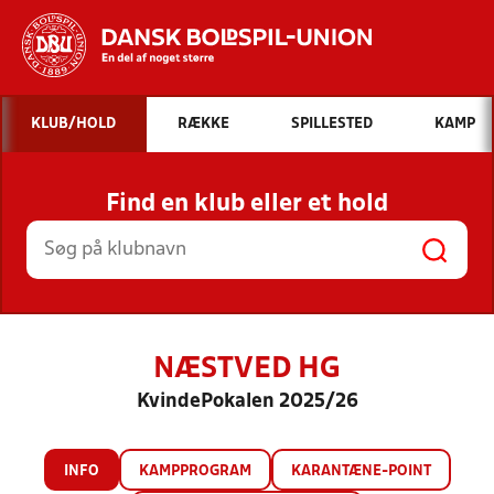
Hvad vil du søge efter?
KLUB/HOLD
RÆKKE
SPILLESTED
KAMP
INDHOLD OG NYHEDER
Find en klub eller et hold
STILLINGER, RESULTATER, KLUBBER OG
HOLD
NÆSTVED HG
KvindePokalen 2025/26
INFO
KAMPPROGRAM
KARANTÆNE-POINT