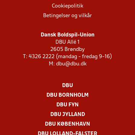
Cookiepolitik
Betingelser og vilkår
Dansk Boldspil-Union
DBU Allé 1
2605 Brøndby
T: 4326 2222 (mandag - fredag 9-16)
M:
dbu@dbu.dk
DBU
DBU BORNHOLM
DBU FYN
DBU JYLLAND
DBU KØBENHAVN
DBU LOLLAND-FALSTER