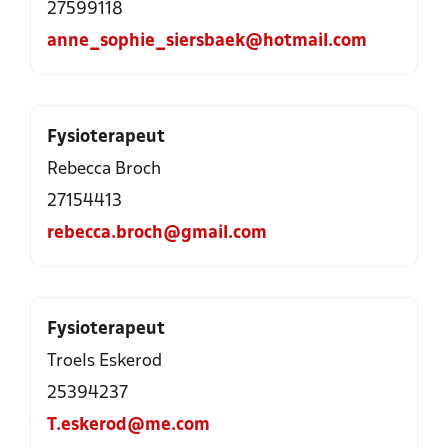
27599118
anne_sophie_siersbaek@hotmail.com
Fysioterapeut
Rebecca Broch
27154413
rebecca.broch@gmail.com
Fysioterapeut
Troels Eskerod
25394237
T.eskerod@me.com