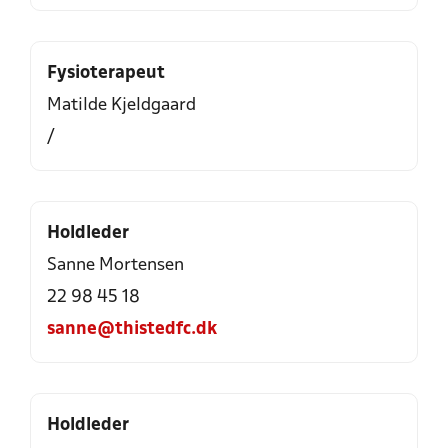
Fysioterapeut
Matilde Kjeldgaard
/
Holdleder
Sanne Mortensen
22 98 45 18
sanne@thistedfc.dk
Holdleder