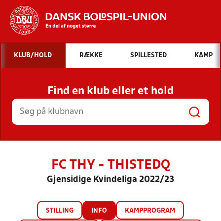
Hvad vil du søge efter?
KLUB/HOLD
RÆKKE
SPILLESTED
KAMP
INDHOLD OG NYHEDER
Find en klub eller et hold
STILLINGER, RESULTATER, KLUBBER OG
HOLD
FC THY - THISTEDQ
Gjensidige Kvindeliga 2022/23
STILLING
INFO
KAMPPROGRAM