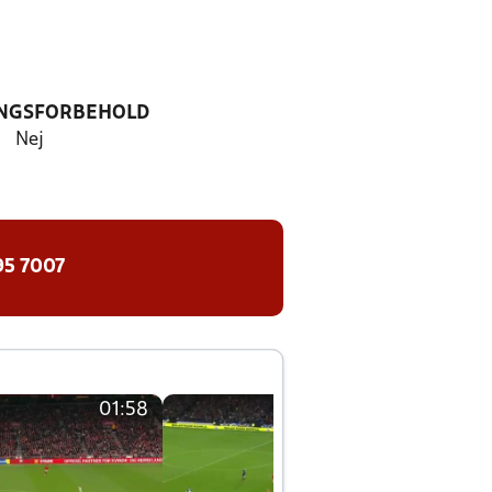
NGSFORBEHOLD
Nej
95 7007
01:58
01:58