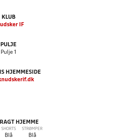
KLUB
udsker IF
PULJE
Pulje 1
S HJEMMESIDE
nudskerif.dk
DRAGT HJEMME
SHORTS
STRØMPER
Blå
Blå