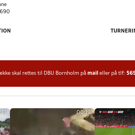
nne
2690
TION
TURNERI
kke skal rettes til DBU Bornholm på
mail
eller på tlf:
56
:11
00:19