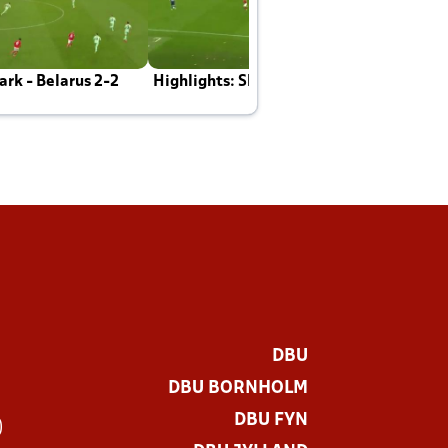
rk - Belarus 2-2
Highlights: Skotland - Danmark 4-2
J
E
DBU
DBU BORNHOLM
DBU FYN
)