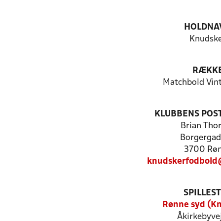
HOLDNA
Knudsk
RÆKK
Matchbold Vin
KLUBBENS POS
Brian Tho
Borgergad
3700 Rø
knudskerfodbold
SPILLES
Rønne syd (K
Åkirkebyve