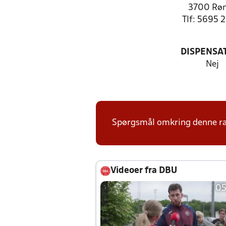
3700 Rø
Tlf: 5695 
DISPENSA
Nej
Spørgsmål omkring denne ræ
Videoer fra DBU
05