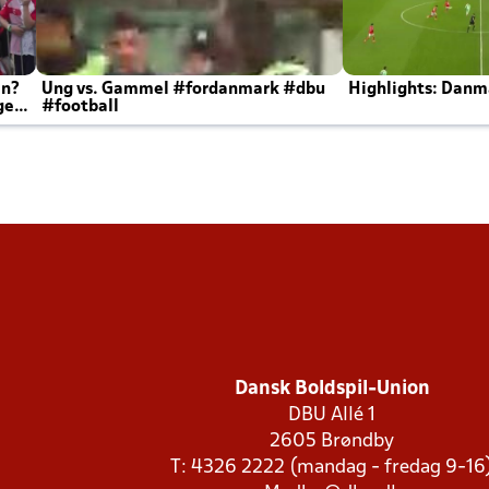
en?
Ung vs. Gammel #fordanmark #dbu
Highlights: Danma
ger
#football
Dansk Boldspil-Union
DBU Allé 1
2605 Brøndby
T: 4326 2222 (mandag - fredag 9-16