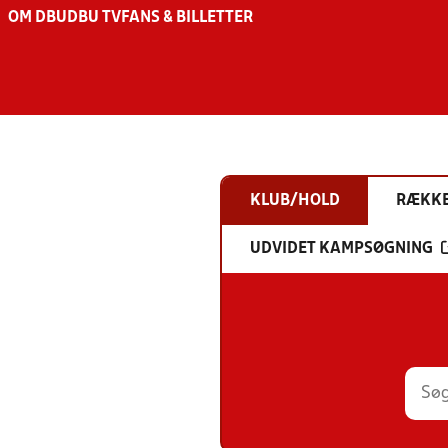
OM DBU
DBU TV
FANS & BILLETTER
KLUB/HOLD
RÆKK
UDVIDET KAMPSØGNING