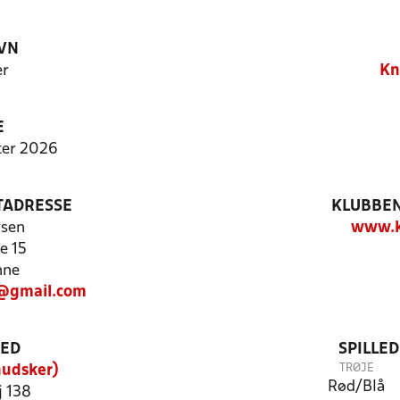
VN
er
Kn
E
ter 2026
TADRESSE
KLUBBEN
rsen
www.k
e 15
nne
@gmail.com
TED
SPILLE
TRØJE
nudsker)
Rød/Blå
j 138