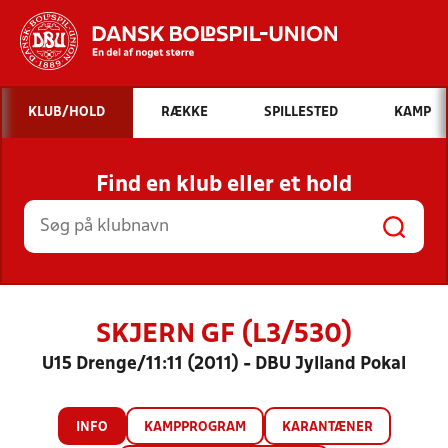
Hvad vil du søge efter?
KLUB/HOLD
RÆKKE
SPILLESTED
KAMP
INDHOLD OG NYHEDER
Find en klub eller et hold
STILLINGER, RESULTATER, KLUBBER OG
HOLD
SKJERN GF (L3/530)
U15 Drenge/11:11 (2011) - DBU Jylland Pokal
INFO
KAMPPROGRAM
KARANTÆNER