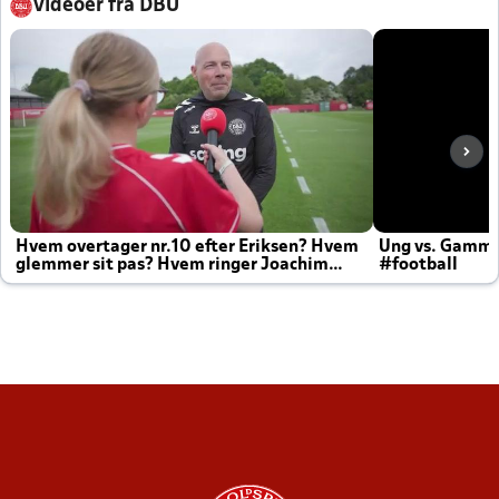
Videoer fra DBU
Hvem overtager nr.10 efter Eriksen? Hvem
Ung vs. Gamm
glemmer sit pas? Hvem ringer Joachim
#football
altid til efter kampe?