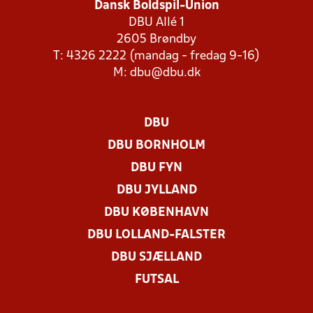
Dansk Boldspil-Union
DBU Allé 1
2605 Brøndby
T: 4326 2222 (mandag - fredag 9-16)
M:
dbu@dbu.dk
DBU
DBU BORNHOLM
DBU FYN
DBU JYLLAND
DBU KØBENHAVN
DBU LOLLAND-FALSTER
DBU SJÆLLAND
FUTSAL