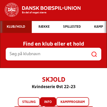
Hvad vil du søge efter?
KLUB/HOLD
RÆKKE
SPILLESTED
KAMP
INDHOLD OG NYHEDER
Find en klub eller et hold
STILLINGER, RESULTATER, KLUBBER OG
HOLD
SKJOLD
Kvindeserie Øst 22-23
STILLING
INFO
KAMPPROGRAM