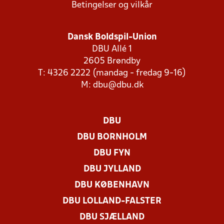
Betingelser og vilkår
Dansk Boldspil-Union
DBU Allé 1
2605 Brøndby
T: 4326 2222 (mandag - fredag 9-16)
M:
dbu@dbu.dk
DBU
DBU BORNHOLM
DBU FYN
DBU JYLLAND
DBU KØBENHAVN
DBU LOLLAND-FALSTER
DBU SJÆLLAND