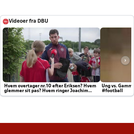
Videoer fra DBU
Hvem overtager nr.10 efter Eriksen? Hvem
Ung vs. Gamm
glemmer sit pas? Hvem ringer Joachim
#football
altid til efter kampe?