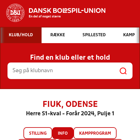
Hvad vil du søge efter?
KLUB/HOLD
RÆKKE
SPILLESTED
KAMP
INDHOLD OG NYHEDER
Find en klub eller et hold
STILLINGER, RESULTATER, KLUBBER OG
HOLD
FIUK, ODENSE
Herre S1-kval - Forår 2024, Pulje 1
STILLING
INFO
KAMPPROGRAM