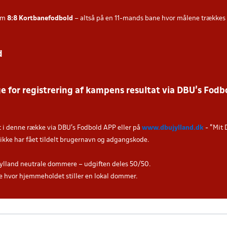
som
8:8
Kortbanefodbold
– altså på en 11-mands bane hvor målene trækkes fre
d
 for registrering af kampens resultat via DBU’s Fodbo
t i denne række via DBU's Fodbold APP eller på
www.dbujylland.dk
- "Mit 
u ikke har fået tildelt brugernavn og adgangskode.
ylland neutrale dommere – udgiften deles 50/50.
hvor hjemmeholdet stiller en lokal dommer.