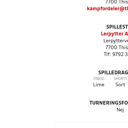
7700 This
kampfordeler@th
SPILLES
Lerpytter 
Lerpytterv
7700 This
Tlf: 9792 
SPILLEDRAG
TRØJE
SHORTS
Lime
Sort
TURNERINGSF
Nej