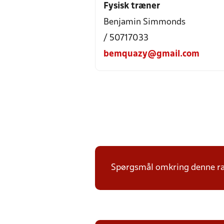
Fysisk træner
Benjamin Simmonds
/ 50717033
bemquazy@gmail.com
Spørgsmål omkring denne ræk