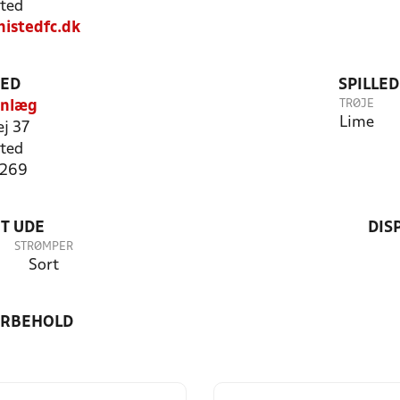
ted
istedfc.dk
TED
SPILLE
TRØJE
Anlæg
Lime
ej 37
ted
3269
T UDE
DIS
STRØMPER
Sort
ORBEHOLD