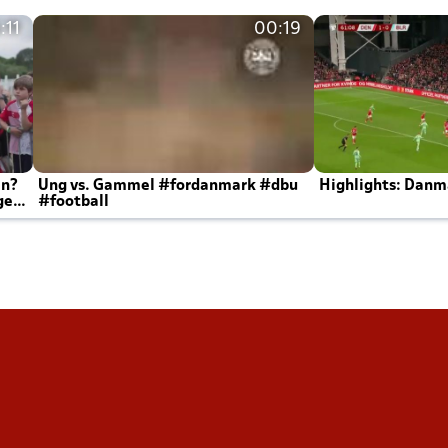
:11
00:19
en?
Ung vs. Gammel #fordanmark #dbu
Highlights: Danma
ger
#football