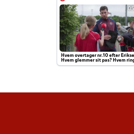
05
Hvem overtager nr.10 efter Eriks
Hvem glemmer sit pas? Hvem rin
Joachim altid til efter kampe?