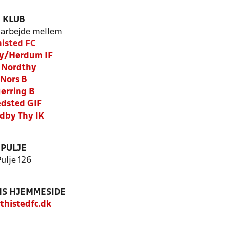
KLUB
arbejde mellem
histed FC
y/Hørdum IF
 Nordthy
Nors B
jørring B
dsted GIF
dby Thy IK
PULJE
ulje 126
S HJEMMESIDE
histedfc.dk