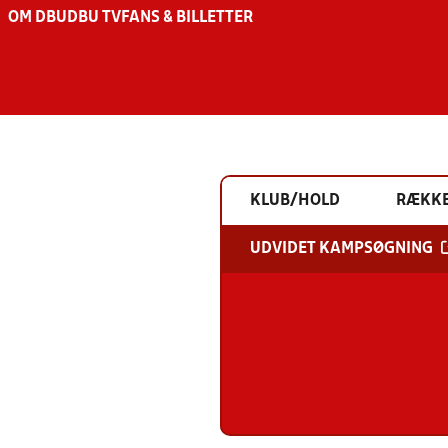
OM DBU
DBU TV
FANS & BILLETTER
KLUB/HOLD
RÆKK
UDVIDET KAMPSØGNING