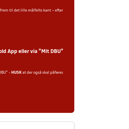
m til det lille målfelts kant – efter
ld App eller via ”Mit DBU”
DBU" -
HUSK
at der også skal påføres