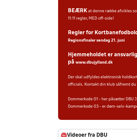
BEÆRK
at denne række afvikles 
11:11 regler, MED off-side!
Regler for Kortbanefodbol
Regionsfinaler søndag 21. juni
Hjemmeholdet er ansvarlige
på
www.dbujylland.dk
.
Der skal udfyldes elektronisk holdkor
officials. Kontakt din klub såfremt d
Dommerkode 01 - her påsætter DBU J
Dommerkode 03 - er døm-selv-kampe 
Videoer fra DBU