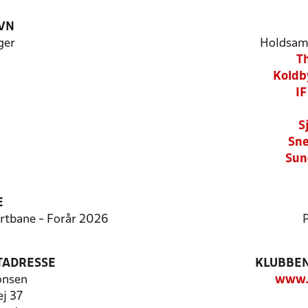
VN
ger
Holdsam
T
Koldb
IF
S
Sne
Sun
E
ortbane - Forår 2026
P
TADRESSE
KLUBBEN
onsen
www.t
ej 37