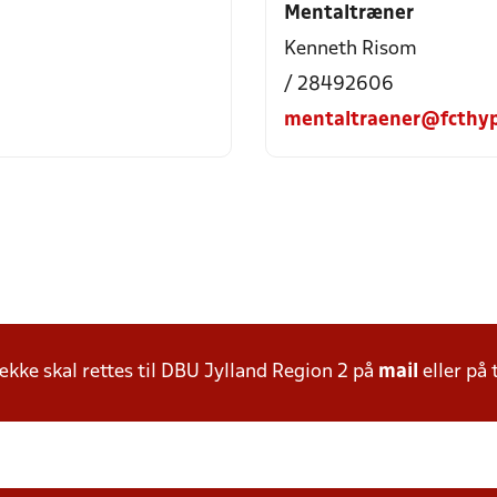
Mentaltræner
Kenneth Risom
/ 28492606
mentaltraener@fcthyp
ke skal rettes til DBU Jylland Region 2 på
mail
eller på 