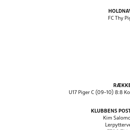
HOLDNA
FC Thy Pi
RÆKK
U17 Piger C (09-10) 8:8 K
KLUBBENS POS
Kim Salom
Lerpytterv